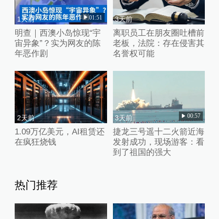
01:51
1天前
3天前
明查｜西澳小岛惊现“宇
离职员工在朋友圈吐槽前
宙异象”？实为网友的陈
老板，法院：存在侵害其
年恶作剧
名誉权可能
00:57
2天前
3天前
1.09万亿美元，AI租赁还
捷龙三号遥十二火箭近海
在疯狂烧钱
发射成功，现场游客：看
到了祖国的强大
热门推荐