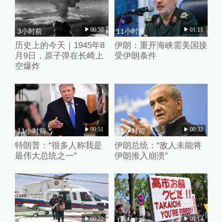
00:50
01:11
3小时前
11小时前
历史上的今天｜1945年8
伊朗：重开海峡需美国接
月9日，原子弹在长崎上
受伊朗条件
空爆炸
00:51
00:32
11小时前
11小时前
特朗普：“很多人称我是
伊朗总统：“敌人未能将
最伟大总统之一”
伊朗推入崩溃”
00:22
01:14
14小时前
11小时前