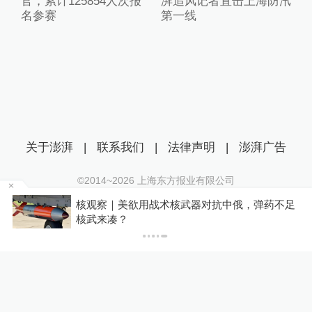
官，累计125854人次报
湃追风记者直击上海防汛
名参赛
第一线
关于澎湃
|
联系我们
|
法律声明
|
澎湃广告
©2014~
2026
上海东方报业有限公司
沪ICP证：沪B2-20170116 | 沪ICP备14003370号
省地
核观察｜美欲用战术核武器对抗中俄，弹药不足
互联网新闻信息服务许可证：31120170006
核武来凑？
沪公网安备 31010602000299号