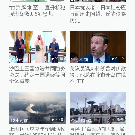
“白海豚”将至 ，直升机驰
日本抗议者：日本社会应
援海岛救助5岁患儿
直面历史问题、反省侵略
历史
00:10
01:19
12小时前
12小时前
沙巴土三国签署共同防务
美议员讽刺特朗普对伊政
协议，约定一国遇袭等同
策：他总在股市开盘前说
全体遭袭
不打了
04:00
预告
12小时前
今天 16:00
上海乒乓球嘉年华圆满收
直播丨“白海豚”叩城，澎