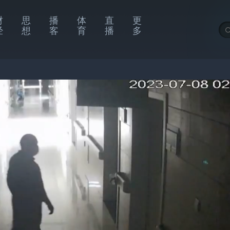
财
思
播
体
直
更
经
想
客
育
播
多