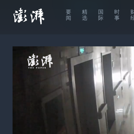
要
精
国
时
闻
选
际
事