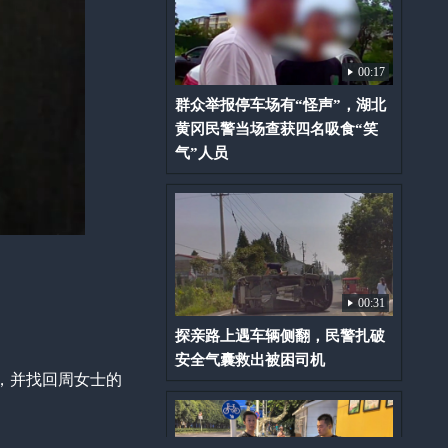
00:17
群众举报停车场有“怪声”，湖北
黄冈民警当场查获四名吸食“笑
气”人员
00:31
探亲路上遇车辆侧翻，民警扎破
安全气囊救出被困司机
，并找回周女士的