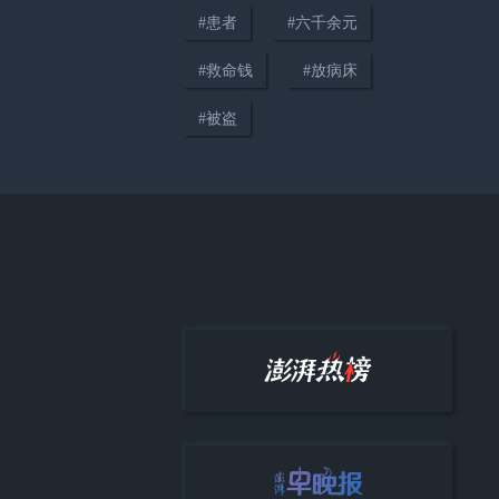
#
患者
#
六千余元
00:37
#
救命钱
#
放病床
研究生在武汉江滩游玩时存有论
#
被盗
文的手机被盗，民警深夜追踪7小
时追回