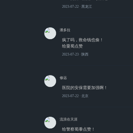
2023-07-22
∙ 黑龙江
潘多拉
疯了吗，救命钱也偷！
给粟蜀点赞
2023-07-23
∙ 陕西
修远
医院的安保需要加强啊！
2023-07-22
∙ 北京
流浪在天涯
给警察蜀黍点赞！