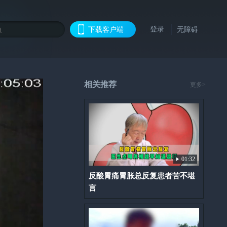
登录
下载客户端
无障碍
相关推荐
更多>
01:32
反酸胃痛胃胀总反复患者苦不堪
言