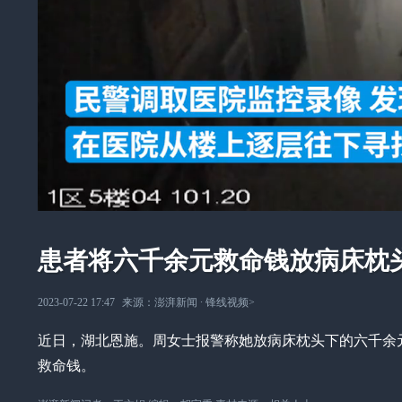
患者将六千余元救命钱放病床枕
2023-07-22 17:47
来源：
澎湃新闻
∙
锋线视频
>
近日，湖北恩施。周女士报警称她放病床枕头下的六千余
救命钱。