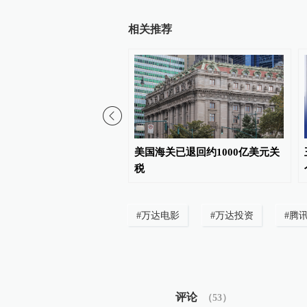
相关推荐
诺就出售世界杯赛事股权
美国海关已退回约1000亿美元关
失误”致歉
税
#
万达电影
#
万达投资
#
腾
评论
（
53
）