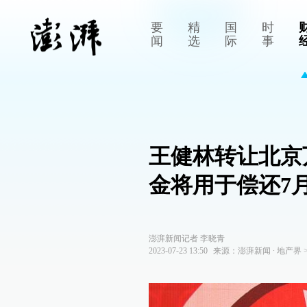
要
精
国
时
闻
选
际
事
王健林转让北京
金将用于偿还7
澎湃新闻记者 李晓青
2023-07-23 13:50
来源：
澎湃新闻
∙
地产界