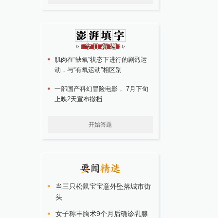
肌肉在“缺氧”状态下进行的剧烈运
动，与“有氧运动”相区别
一部国产科幻冒险电影， 7月下旬
上映2天宣布撤档
开始答题
当三只松鼠宝宝意外坠落城市街
头
女子称丰胸术9个月后确诊乳腺