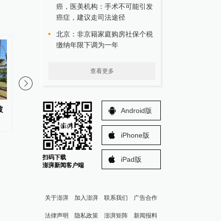
癌，医美机构：手术不可能引发
癌症，建议走司法途径
北京：非京籍家庭购房社保个税
缴纳年限下调为一年
查看更多
破
因凡蒂诺就出售世界杯赛事股权
美国海关已退回约100
Android版
计划“失误”致歉
税
iPhone版
扫码下载
iPad版
澎湃新闻客户端
关于澎湃
加入澎湃
联系我们
广告合作
法律声明
隐私政策
澎湃矩阵
新闻报料