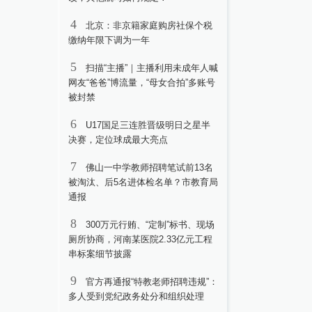
4
北京：非京籍家庭购房社保个税
缴纳年限下调为一年
5
扫描“主播”｜主播利用未成年人喊
网友“爸爸”博流量，“母女合拍”多账号
被封禁
6
U17国足三连胜晋级明日之星半
决赛，定位球成最大亮点
7
佛山一中学教师招聘笔试前13名
被淘汰、后5名进体检名单？市教育局
通报
8
300万元行贿、“定制”标书、现场
厕所协商，河南某医院2.33亿元工程
串标案细节披露
9
官方再通报“特教老师招聘违规”：
多人受到党纪政务处分和组织处理