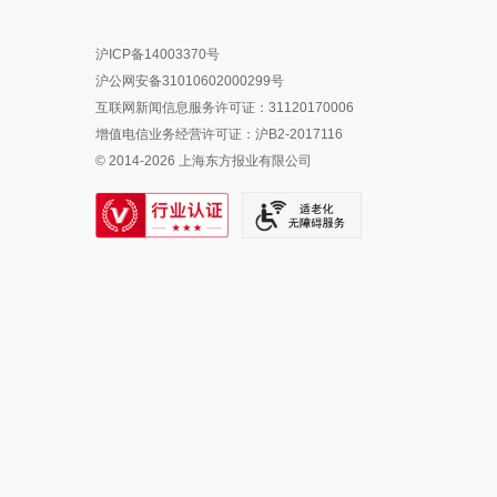
报料热线: 021-962866
澎湃新闻微博
沪ICP备14003370号
报料邮箱: news@thepaper.cn
澎湃新闻公众号
沪公网安备31010602000299号
澎湃新闻抖音号
互联网新闻信息服务许可证：31120170006
派生万物开放平台
增值电信业务经营许可证：沪B2-2017116
© 2014-
2026
上海东方报业有限公司
IP SHANGHAI
SIXTH TONE