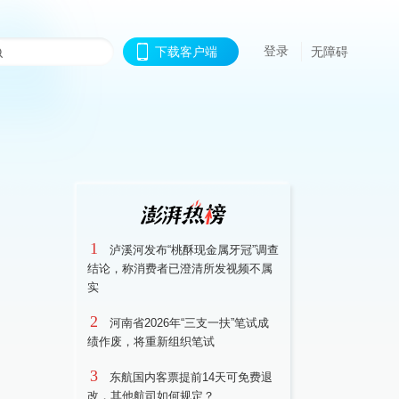
登录
下载客户端
无障碍
1
泸溪河发布“桃酥现金属牙冠”调查
结论，称消费者已澄清所发视频不属
实
2
河南省2026年“三支一扶”笔试成
绩作废，将重新组织笔试
3
东航国内客票提前14天可免费退
改，其他航司如何规定？