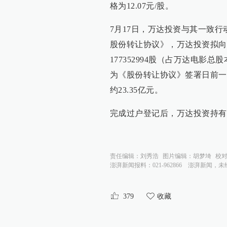
格为12.07元/股。
7月17日，万达投资与其一致
股份转让协议》，万达投资拟向
177352994股（占万达电影总
为《股份转让协议》签署日前一
约23.35亿元。
完成过户登记后，万达投资持有
责任编辑：
刘秀浩
图片编辑：
胡梦埼
校
澎湃新闻报料：021-962866
澎湃新闻，未
379
收藏