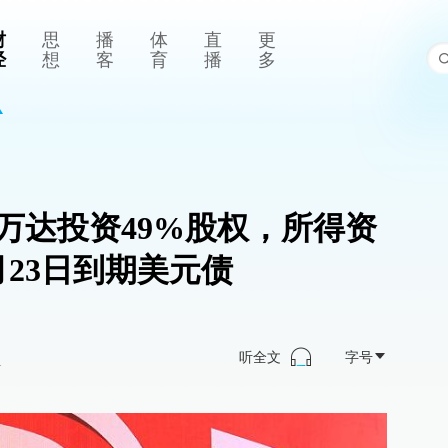
财
思
播
体
直
更
经
想
客
育
播
多
万达投资49%股权，所得资
月23日到期美元债
听全文
字号
>