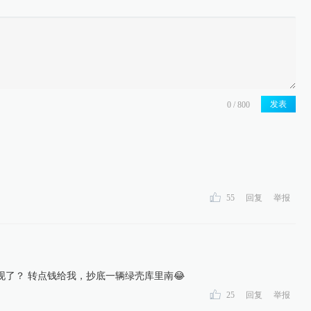
发表
55
回复
举报
现了？ 转点钱给我，抄底一辆绿壳库里南😂
25
回复
举报