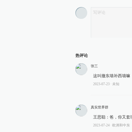
热评论
张三
这叫撤东墙补西墙嘛
2023-07-23
∙ 未知
真实世界群
王思聪：爸，你又套
2023-07-24
∙ 欧洲和中东