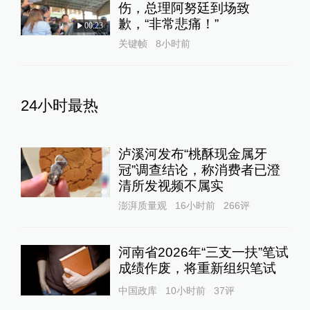
伤，总理阿努廷到场致
歉，“非常悲痛！”
00:23
关键帧
8小时前
24小时最热
泸溪河发布“桃酥现金属牙
冠”调查结论，称消费者已澄
清所发视频不属实
澎湃质量观
16小时前
266
评
河南省2026年“三支一扶”笔试
成绩作废，将重新组织笔试
中国政库
10小时前
37
评