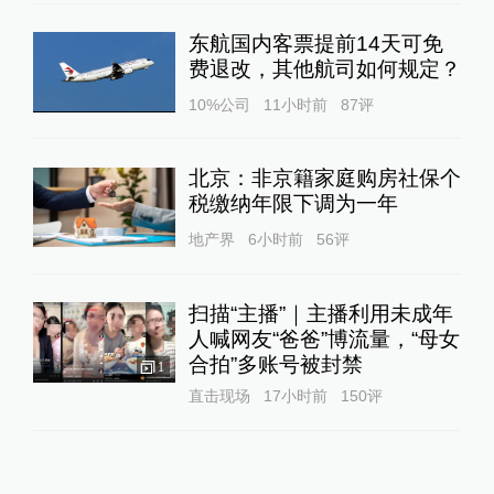
东航国内客票提前14天可免
费退改，其他航司如何规定？
10%公司
11小时前
87
评
北京：非京籍家庭购房社保个
税缴纳年限下调为一年
地产界
6小时前
56
评
扫描“主播”｜主播利用未成年
人喊网友“爸爸”博流量，“母女
合拍”多账号被封禁
1
直击现场
17小时前
150
评