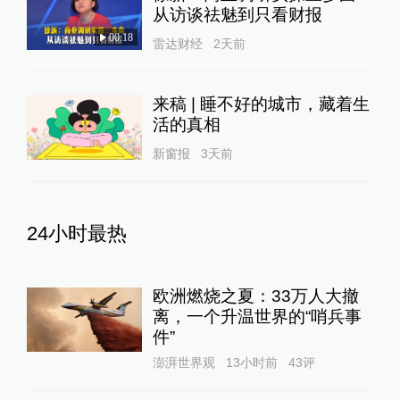
从访谈祛魅到只看财报
00:18
雷达财经
2天前
来稿 | 睡不好的城市，藏着生
活的真相
新窗报
3天前
24小时最热
欧洲燃烧之夏：33万人大撤
离，一个升温世界的“哨兵事
件”
澎湃世界观
13小时前
43
评