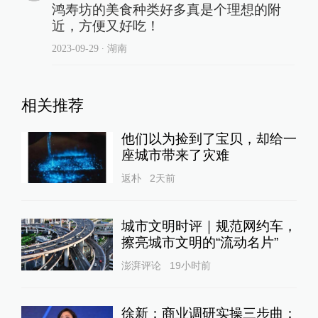
鸿寿坊的美食种类好多真是个理想的附
近，方便又好吃！
2023-09-29
∙ 湖南
相关推荐
他们以为捡到了宝贝，却给一
座城市带来了灾难
返朴
2天前
城市文明时评｜规范网约车，
擦亮城市文明的“流动名片”
澎湃评论
19小时前
徐新：商业调研实操三步曲：