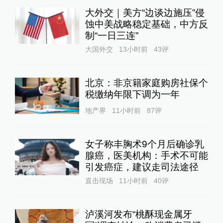
大外交｜美方“边谈边施压”侵
蚀中美战略稳定基础，中方反
制“一日三连”
大国外交
13小时前
43
评
北京：非京籍家庭购房社保个
税缴纳年限下调为一年
地产界
11小时前
87
评
女子称丰胸术9个月后确诊乳
腺癌，医美机构：手术不可能
引发癌症，建议走司法途径
直击现场
11小时前
40
评
泸溪河发布“桃酥现金属牙