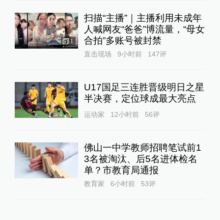
扫描“主播”｜主播利用未成年
人喊网友“爸爸”博流量，“母女
合拍”多账号被封禁
1
直击现场
9小时前
147
评
U17国足三连胜晋级明日之星
半决赛，定位球成最大亮点
运动家
12小时前
56
评
佛山一中学教师招聘笔试前1
3名被淘汰、后5名进体检名
单？市教育局通报
教育家
6小时前
53
评