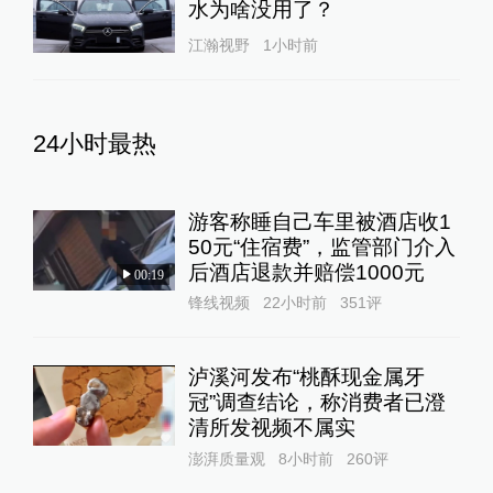
水为啥没用了？
江瀚视野
1小时前
24小时最热
游客称睡自己车里被酒店收1
50元“住宿费”，监管部门介入
后酒店退款并赔偿1000元
00:19
锋线视频
22小时前
351
评
泸溪河发布“桃酥现金属牙
冠”调查结论，称消费者已澄
清所发视频不属实
澎湃质量观
8小时前
260
评