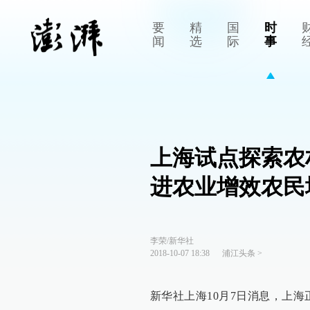
要
精
国
时
闻
选
际
事
上海试点探索农
进农业增效农民
李荣/新华社
2018-10-07 18:38
浦江头条
>
新华社上海10月7日消息，上