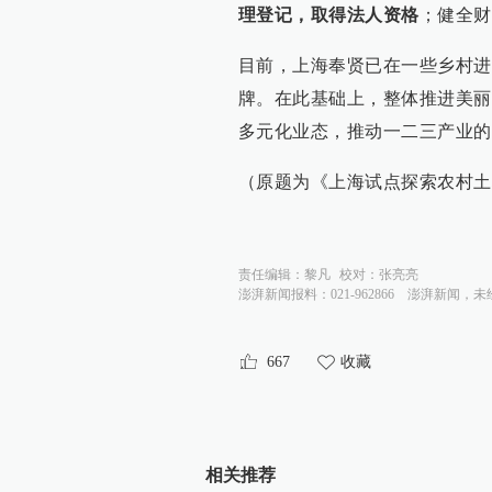
理登记，取得法人资格
；健全财
目前，上海奉贤已在一些乡村进
牌。在此基础上，整体推进美丽
多元化业态，推动一二三产业的
（原题为《上海试点探索农村土
责任编辑：
黎凡
校对：
张亮亮
澎湃新闻报料：021-962866
澎湃新闻，未
667
收藏
相关推荐