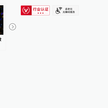
SIXTH TONE
黄
外卖骑手借演唱会热度违规载客
武宁路桥面沥青鼓包，
并拍视频博流量，被警方查处
门：已铲除鼓包，将全