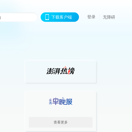
登录
下载客户端
无障碍
查看更多