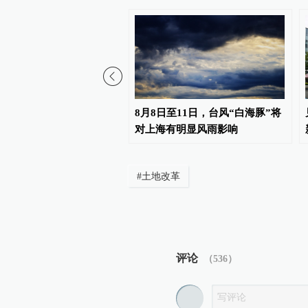
桥面沥青鼓包，相关部
8月8日至11日，台风“白海豚”将
铲除鼓包，将全面修缮
对上海有明显风雨影响
#
土地改革
评论
（
536
）