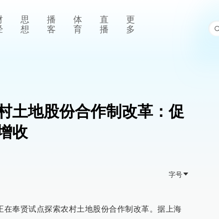
财
思
播
体
直
更
经
想
客
育
播
多
村土地股份合作制改革：促
增收
字号
海正在奉贤试点探索农村土地股份合作制改革。据上海