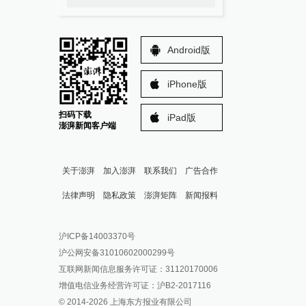
Android版
iPhone版
扫码下载
iPad版
澎湃新闻客户端
关于澎湃
加入澎湃
联系我们
广告合作
法律声明
隐私政策
澎湃矩阵
新闻报料
报料热线: 021-962866
澎湃新闻微博
沪ICP备14003370号
报料邮箱: news@thepaper.cn
澎湃新闻公众号
沪公网安备31010602000299号
澎湃新闻抖音号
互联网新闻信息服务许可证：31120170006
派生万物开放平台
增值电信业务经营许可证：沪B2-2017116
© 2014-
2026
上海东方报业有限公司
IP SHANGHAI