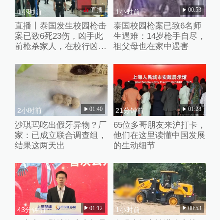
直播
00:53
1小时前
1小时前
直播丨泰国发生校园枪击
泰国校园枪案已致6名师
案已致6死23伤，凶手此
生遇难：14岁枪手自尽，
前枪杀家人，在校行凶后
祖父母也在家中遇害
已自杀
01:40
01:28
2小时前
21分钟前
沙琪玛吃出假牙异物？厂
65位多哥朋友来沪打卡，
家：已成立联合调查组，
他们在这里读懂中国发展
结果这两天出
的生动细节
01:12
00:53
43分钟前
1小时前