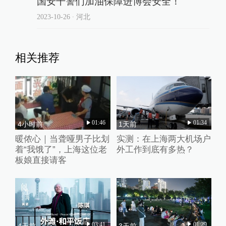
国安干警们加油保障进博会安全！
2023-10-26
∙ 河北
相关推荐
01:46
01:34
4小时前
1天前
暖侬心｜当聋哑男子比划
实测：在上海两大机场户
着“我饿了”，上海这位老
外工作到底有多热？
板娘直接请客
03:41
01:29
4天前
3天前