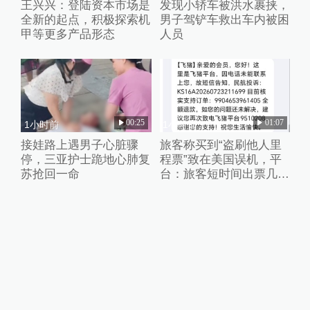
王兴兴：登陆资本市场是
发现小轿车被洪水裹挟，
全新的起点，积极探索机
男子驾铲车救出车内被困
甲等更多产品形态
人员
00:25
01:07
1小时前
1小时前
接娃路上遇男子心脏骤
旅客称买到“盗刷他人里
停，三亚护士跪地心肺复
程票”致在美国误机，平
苏抢回一命
台：旅客短时间出票几十
张且行程冲突，已清退涉
事供应票商