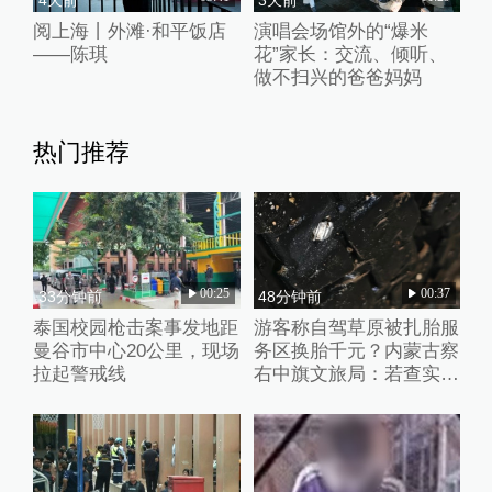
阅上海丨外滩·和平饭店
演唱会场馆外的“爆米
——陈琪
花”家长：交流、倾听、
做不扫兴的爸爸妈妈
热门推荐
00:25
00:37
33分钟前
48分钟前
泰国校园枪击案事发地距
游客称自驾草原被扎胎服
曼谷市中心20公里，现场
务区换胎千元？内蒙古察
拉起警戒线
右中旗文旅局：若查实人
为抛撒钉子将从重处理