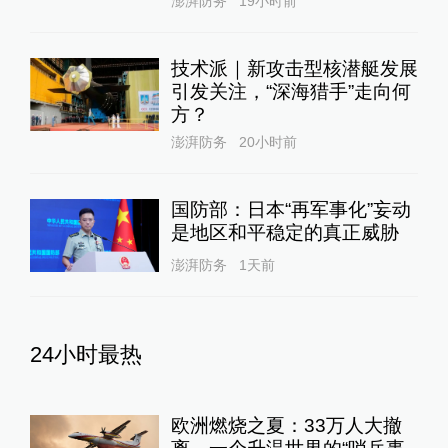
澎湃防务
19小时前
技术派｜新攻击型核潜艇发展
引发关注，“深海猎手”走向何
方？
澎湃防务
20小时前
国防部：日本“再军事化”妄动
是地区和平稳定的真正威胁
澎湃防务
1天前
24小时最热
欧洲燃烧之夏：33万人大撤