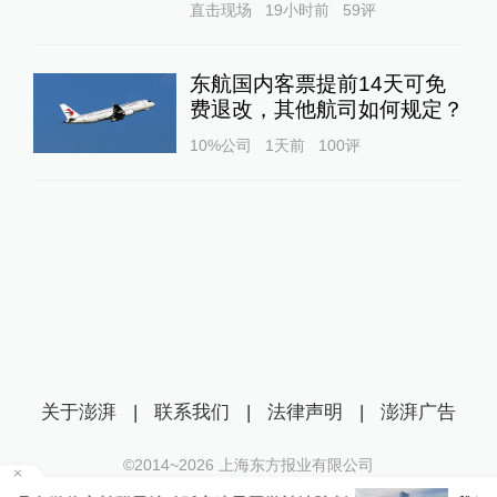
直击现场
19小时前
59
评
东航国内客票提前14天可免
费退改，其他航司如何规定？
10%公司
1天前
100
评
关于澎湃
|
联系我们
|
法律声明
|
澎湃广告
©2014~
2026
上海东方报业有限公司
沪ICP证：沪B2-20170116 | 沪ICP备14003370号