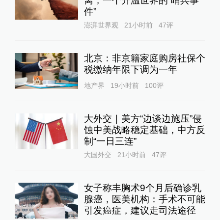
离，一个升温世界的“哨兵事
件”
澎湃世界观
21小时前
47
评
北京：非京籍家庭购房社保个
税缴纳年限下调为一年
地产界
19小时前
100
评
大外交｜美方“边谈边施压”侵
蚀中美战略稳定基础，中方反
制“一日三连”
大国外交
21小时前
47
评
女子称丰胸术9个月后确诊乳
腺癌，医美机构：手术不可能
引发癌症，建议走司法途径