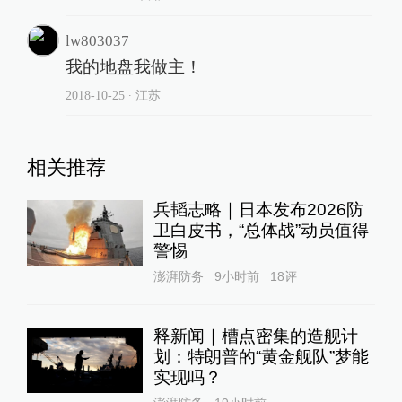
lw803037
我的地盘我做主！
2018-10-25
∙ 江苏
相关推荐
兵韬志略｜日本发布2026防
卫白皮书，“总体战”动员值得
警惕
澎湃防务
9小时前
18
评
释新闻｜槽点密集的造舰计
划：特朗普的“黄金舰队”梦能
实现吗？