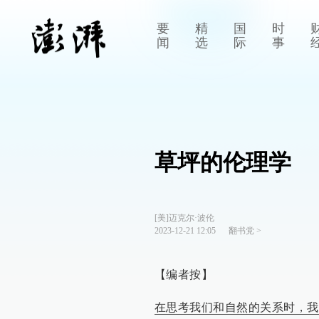
要
精
国
时
闻
选
际
事
草坪的伦理学
[美]迈克尔·波伦
2023-12-21 12:05
翻书党
>
【编者按】
在思考我们和自然的关系时，我