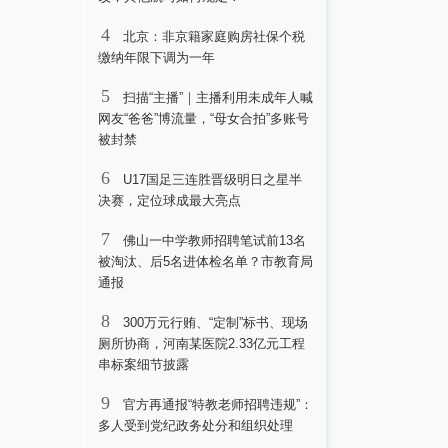
4
北京：非京籍家庭购房社保个税
缴纳年限下调为一年
5
扫描“主播”｜主播利用未成年人喊
网友“爸爸”博流量，“母女合拍”多账号
被封禁
6
U17国足三连胜晋级明日之星半
决赛，定位球成最大亮点
7
佛山一中学教师招聘笔试前13名
被淘汰、后5名进体检名单？市教育局
通报
8
300万元行贿、“定制”标书、现场
厕所协商，河南某医院2.33亿元工程
串标案细节披露
9
官方再通报“特教老师招聘违规”：
多人受到党纪政务处分和组织处理