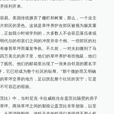
齐排列开来。
容易。美国传统摒弃了栅栏和树篱，那么，一个业主
片郊区的景色。这就是草坪养护在郊区被视为极其重
，正如我小时候学到的，大多数人不会容忍落伍者或
明代尔的邻居们之间的冲突并非个例。一些郊区的社
有修剪草坪而爆发争执。不久前，一对夫妇搬到了马
四万美元的房子里，他们的草坪养护有些拖延，他们
了贱民。他们的邮箱里出现了一张来自邻居的匿名字
坪，它已经成为整个社区的耻辱。”那个微妙而又明确
的草坪交界的地方，足以扰乱整个社区的安宁；它是
不可容忍的瑕疵。
茨比》中，当时尼克·卡拉威租住在盖茨比隔壁的房子
草坪。两块草坪之间的裂痕让盖茨比非常烦恼，以至
，从而消除裂痕。波托马克的邻居们表现得不那么机