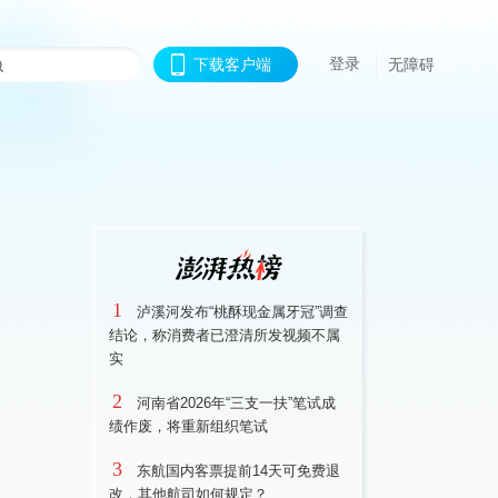
登录
下载客户端
无障碍
1
泸溪河发布“桃酥现金属牙冠”调查
结论，称消费者已澄清所发视频不属
实
2
河南省2026年“三支一扶”笔试成
绩作废，将重新组织笔试
3
东航国内客票提前14天可免费退
改，其他航司如何规定？