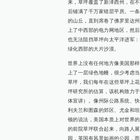
来，草坪覆盖了新泽西州，在不
后铺满了千万家错层平房。一条
的山丘，直到席卷了佛罗里达州
上了中西部的电力网地区，然后
也无法阻挡草坪向太平洋进军：
绿化西部的大片沙漠。
世界上没有任何地方像美国那样
上了一层绿色地幔，很少考虑当
草坪，我们每年在这些草坪上花
坪研究所的估算，该机构致力于
体宣讲）。像州际公路系统、快
利夫兰和图森的郊区、尤金和坦
顿的说法，美国本质上对世界的
的前院草坪联合起来，向路人展
园，英国有风景如画的公园，而