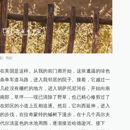
我》书封
在美国是这样。从我的前门廊开始，这块邋遢的绿色
条单车道马路，进入我邻居的院子。接着，它越过一
几处没有栅栏的地方，进入胡萨托尼河谷，开始向南
南部，草坪——现已清除了野草，也已精心修剪过了
在郊区的小道上互相追逐。然后，它向西延伸，进入
的步伐，在拉奇蒙特的槭树下漫步，在十几个高尔夫
代尔淡蓝色的水池周围，逐渐接近哈德逊河。接下