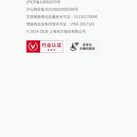
沪ICP备14003370号
报料邮箱: news@thepaper.cn
澎湃新闻公众号
沪公网安备31010602000299号
澎湃新闻抖音号
互联网新闻信息服务许可证：31120170006
派生万物开放平台
增值电信业务经营许可证：沪B2-2017116
© 2014-
2026
上海东方报业有限公司
IP SHANGHAI
SIXTH TONE