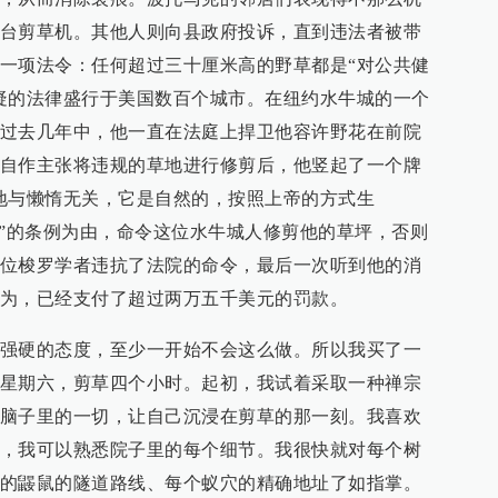
台剪草机。其他人则向县政府投诉，直到违法者被带
一项法令：任何超过三十厘米高的野草都是“对公共健
疑的法律盛行于美国数百个城市。在纽约水牛城的一个
过去几年中，他一直在法庭上捍卫他容许野花在前院
自作主张将违规的草地进行修剪后，他竖起了一个牌
地与懒惰无关，它是自然的，按照上帝的方式生
草”的条例为由，命令这位水牛城人修剪他的草坪，否则
位梭罗学者违抗了法院的命令，最后一次听到他的消
为，已经支付了超过两万五千美元的罚款。
强硬的态度，至少一开始不会这么做。所以我买了一
星期六，剪草四个小时。起初，我试着采取一种禅宗
脑子里的一切，让自己沉浸在剪草的那一刻。我喜欢
，我可以熟悉院子里的每个细节。我很快就对每个树
的鼹鼠的隧道路线、每个蚁穴的精确地址了如指掌。