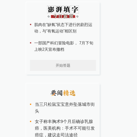
肌肉在“缺氧”状态下进行的剧烈运
动，与“有氧运动”相区别
一部国产科幻冒险电影， 7月下旬
上映2天宣布撤档
开始答题
当三只松鼠宝宝意外坠落城市街
头
女子称丰胸术9个月后确诊乳腺
癌，医美机构：手术不可能引发
癌症，建议走司法途径