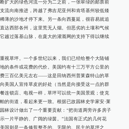
断扩大的绿色河流一分为二之前，一张翠绿的邮票前
支流向南推进，跨越了弗吉尼亚州和肯塔基州较低矮
稀薄的沙地才停下来。另一条向西蔓延，很容易就追
直达西部各州，这里荒无人烟。但恶劣的土壤和气候
它越过落基山脉，在庞大的灌溉网的支持下得以继续
重视草坪。一个多世纪以来，我们已经给整个大陆铺
地的条件或花费的代价。美国约有十三万平方公里的
费三百亿美元左右——这是田纳西州普莱森特山的草
向美国人宣传草皮的好处（当然是向接受这一点的群
餐连锁店、电视一样，草坪可以统一美国景观；使克
帕的街道，看起来更一致。根据已故园林史学家安·莱
园林设计做出了一个重要贡献：“把街道两旁许多房子
示一片平静的、广阔的绿茵。”法国有正式的几何花
美国则是一条修剪整齐的、无限的、民主的草坪之