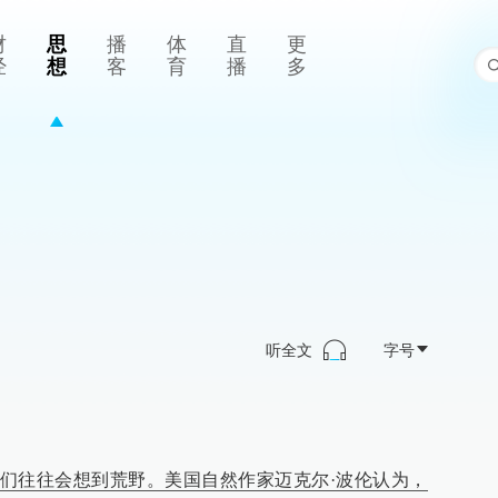
财
思
播
体
直
更
经
想
客
育
播
多
听全文
字号
们往往会想到荒野。美国自然作家迈克尔·波伦认为，