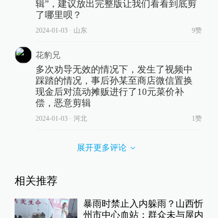
辑”，建议放出完整版让我们看看到底剪
了哪里呗？
2024-01-03
∙ 山东
9赞
花豹兄
多次劝导无效的情况下，发生了视频中
踩踏的情况，事后孙某至商店微信置换
现金后对流动摊贩进行了10元菜价补
偿，恶意剪辑
2024-01-03
∙ 河北
1赞
展开更多评论
相关推荐
暴雨时禁止入内躲雨？山西忻
州市中心血站：群众未与屋内