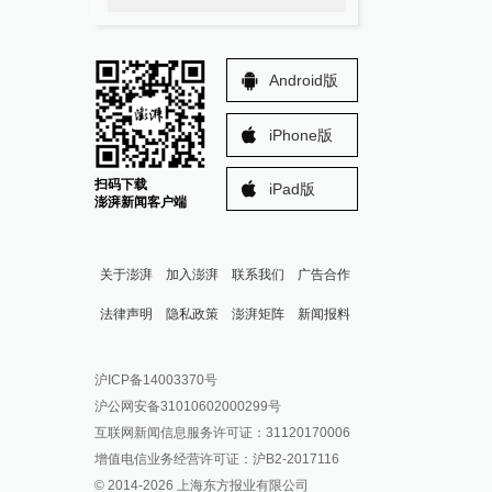
Android版
iPhone版
扫码下载
iPad版
澎湃新闻客户端
关于澎湃
加入澎湃
联系我们
广告合作
法律声明
隐私政策
澎湃矩阵
新闻报料
报料热线: 021-962866
澎湃新闻微博
沪ICP备14003370号
报料邮箱: news@thepaper.cn
澎湃新闻公众号
沪公网安备31010602000299号
澎湃新闻抖音号
互联网新闻信息服务许可证：31120170006
派生万物开放平台
增值电信业务经营许可证：沪B2-2017116
© 2014-
2026
上海东方报业有限公司
IP SHANGHAI