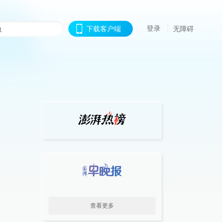
登录
下载客户端
无障碍
查看更多