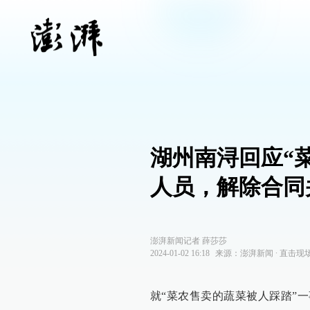
湖州南浔回应“
人员，解除合同
澎湃新闻记者 薛莎莎
2024-01-02 16:18
来源：
澎湃新闻
∙
直击现
就“菜农售卖的蔬菜被人踩踏”一