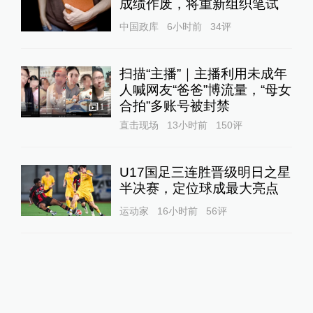
成绩作废，将重新组织笔试
中国政库
6小时前
34
评
扫描“主播”｜主播利用未成年
人喊网友“爸爸”博流量，“母女
合拍”多账号被封禁
1
直击现场
13小时前
150
评
U17国足三连胜晋级明日之星
半决赛，定位球成最大亮点
运动家
16小时前
56
评