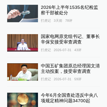
2026年上半年1535名纪检监
察干部被处分
打虎记
3天前
78
评
国家电网原党组书记、董事长
辛保安接受审查调查
打虎记
2026-07-31
43
评
中国五矿集团原总经理国文清
主动投案，接受审查调查
打虎记
2026-07-31
59
评
今年6月全国查处违反中央八
项规定精神问题34700起