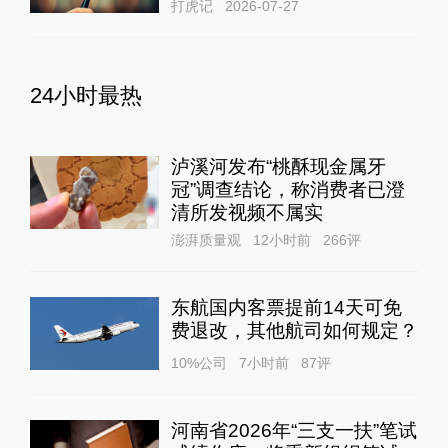
打虎记
2026-07-27
24小时最热
泸溪河发布“桃酥现金属牙
冠”调查结论，称消费者已澄
清所发视频不属实
澎湃质量观
12小时前
266
评
东航国内客票提前14天可免
费退改，其他航司如何规定？
10%公司
7小时前
87
评
河南省2026年“三支一扶”笔试