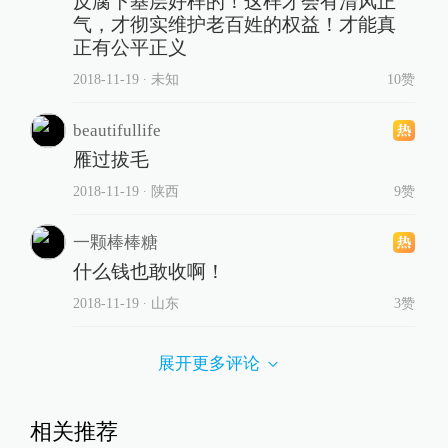
反腐下基层好样的！这样才会有清风正
气，才彻实维护老百姓的权益！才能真
正有公平正义
2018-11-19
∙ 未知
10赞
beautifullife
雁过拔毛
2018-11-19
∙ 陕西
9赞
一颗棒棒糖
什么钱也敢收啊！
2018-11-19
∙ 山东
3赞
展开更多评论
相关推荐