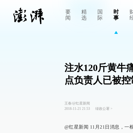
要
精
国
时
闻
选
际
事
注水120斤黄
点负责人已被控
王春/@红星新闻
2018-11-21 21:53
绿政公署
>
@红星新闻 11月21日消息，