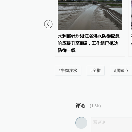
雨潮“三碰头”，台州市委
水利部针对浙江省洪水防御应急
市长作紧急动员电视讲话
响应提升至Ⅲ级，工作组已抵达
防御一线
#
牛肉注水
#
全椒
#
屠宰点
评论
（
1.3k
）