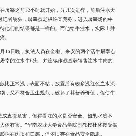
在屠宰之前12小时就开始，分几次进行，前后注水大
面对记者镜头，屠宰点老板许某竟称，进入屠宰场的牛
待他们的结果都是一样的。而他给牛注水，实际上并
疼。
1月16日晚，执法人员在全椒、来安的两个活牛屠宰点
已屠宰的注水牛6头，并连续作战查获销售注水牛肉的
。
般比正常浅，表面不粘，放置后有较多浅红色血水流
物，又不符合卫生规范，破坏了其营养价值，促使牛
造成直接危害，但得看注的水是否安全。如果水质不
人体有害。”华南农业大学食品学院副教授杜冰接受媒
影响在肉质和口感，但依旧存在食品安全隐患。