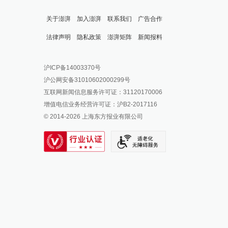
关于澎湃
加入澎湃
联系我们
广告合作
法律声明
隐私政策
澎湃矩阵
新闻报料
报料热线: 021-962866
澎湃新闻微博
沪ICP备14003370号
报料邮箱: news@thepaper.cn
澎湃新闻公众号
沪公网安备31010602000299号
澎湃新闻抖音号
互联网新闻信息服务许可证：31120170006
派生万物开放平台
增值电信业务经营许可证：沪B2-2017116
© 2014-
2026
上海东方报业有限公司
IP SHANGHAI
SIXTH TONE