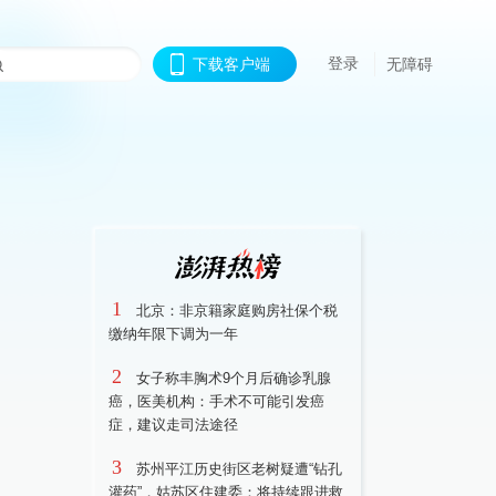
登录
下载客户端
无障碍
1
北京：非京籍家庭购房社保个税
缴纳年限下调为一年
2
女子称丰胸术9个月后确诊乳腺
癌，医美机构：手术不可能引发癌
症，建议走司法途径
3
苏州平江历史街区老树疑遭“钻孔
灌药”，姑苏区住建委：将持续跟进救