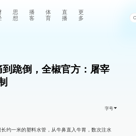
财
思
播
体
直
更
经
想
客
育
播
多
牛痛到跪倒，全椒官方：屠宰
制
字号
一根长约一米的塑料水管，从牛鼻直入牛胃，数次注水