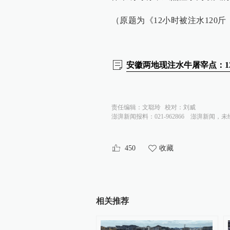
（原题为《12小时被注水120
安徽两地现注水牛屠宰点：1
责任编辑：
文聪玲
校对：
刘威
澎湃新闻报料：021-962866
澎湃新闻，未
450
收藏
相关推荐