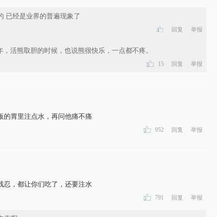
的 已经是业界的普遍现象了
回复
举报
年，活熊取胆的时候，也说熊很快乐，一点都不疼。
15
回复
举报
板的胃里注点水，再问他痛不痛
952
回复
举报
残忍，都让你们吃了，还要注水
791
回复
举报