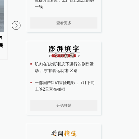
应提升至Ⅲ级，工作组已抵达防御
一线
查看更多
范
构建更高水平的全民健身公共服
恰逢风雨潮“三碰头”，
民
务体系
书记、市长作紧急动员
肌肉在“缺氧”状态下进行的剧烈运
动，与“有氧运动”相区别
一部国产科幻冒险电影， 7月下旬
上映2天宣布撤档
开始答题