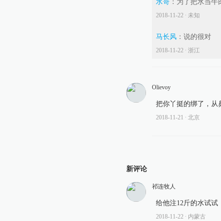
水哥
：
为了把水当牛
2018-11-22
∙ 未知
马长风
：
说的很对
2018-11-22
∙ 浙江
Olievoy
把你丫挺的绑了，从
2018-11-21
∙ 北京
新评论
祁连牧人
给他注12斤的水试试！
2018-11-22
∙ 内蒙古