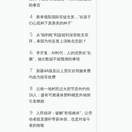
助事宜
4
蔡皋领取国际安徒生奖，“在孩子
们心底种下真善美的种子”
5
从“福利枪”利益链到深层枪支崇
拜，泰国为何反复上演枪击悲剧？
6
李开复：AI时代，人的优势在“右
脑”，做出数据不能预测的事情
7
新疆4A级及以上景区自驾服务费
均改为按车收费
8
云南一地村民过火把节意外灼伤
16人：盛有可燃液体塑料桶意外倾倒
引发燃烧
9
人民锐评：破解“有假难休”，让劳
动者挺直腰杆带薪休假，也是对奋斗
者的致敬