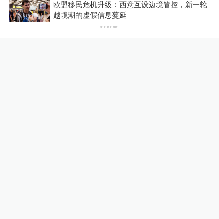
优美柳叶EY
轮
你有权知道更多
下载APP
真正的爱情可以如此坚固这是一个美丽
下载澎湃新闻客户端
的故事。梅塞德斯女士坚强而有尊严，
令人尊敬。
2024-04-17
∙ 湖北
展开更多评论
相关推荐
上海书展世纪出版展区好书文
创一次集齐，发放千份惠民图
书消费券包
文化课
1天前
蔡皋领取国际安徒生奖，“在