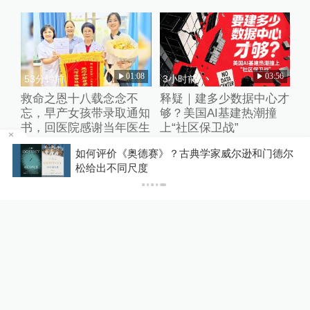
01:08
03:56
53分钟前
3小时前
救命之恩十八载念念不
释疑｜建多少数据中心才
忘，早产女孩带录取通知
够？美国AI基建热潮撞
书，回医院感谢当年医生
上“社区保卫战”
成
如何评价《奥德赛》？古典学家威尔逊和门德尔
松给出不同尺度
02:58
00:35
3小时前
12小时前
历史上的今天｜1947年8
“床头放菜刀壮胆的女
月7日，刘邓大军千里跃
孩”考上师范大学，8年前
进大别山
老师温暖的一句话改写了
她的人生