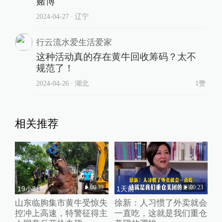
赌博
2024-04-27
∙ 辽宁
行云流水爱生活爱家
这种活动真的存在黄牛回收筹码？太不
规范了！
2024-04-26
∙ 湖北
1赞
相关推荐
00:39
00:23
19小时前
1天前
山东临朐集市黄牛受惊失
徐新：人习惯了外卖就会
控冲上高速，特警征得主
一直吃，这就是我们重仓