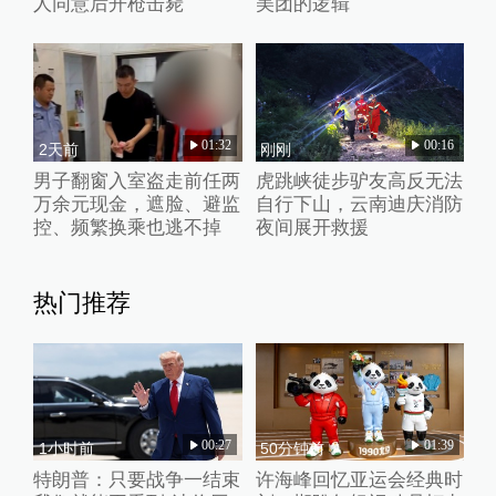
人同意后开枪击毙
美团的逻辑
01:32
00:16
2天前
刚刚
男子翻窗入室盗走前任两
虎跳峡徒步驴友高反无法
万余元现金，遮脸、避监
自行下山，云南迪庆消防
控、频繁换乘也逃不掉
夜间展开救援
热门推荐
00:27
01:39
1小时前
50分钟前
特朗普：只要战争一结束
许海峰回忆亚运会经典时