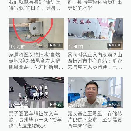
我们就能再看到“油价压
刻，期盼年轻运动员打出
得很低”的日子，伊朗撑
更好的水平
不了多久
04:30
00:39
1小时前
1小时前
家属称医院拖把池“自然
暴雨时禁止入内躲雨？山
倒地”碎裂致男童左大腿
西忻州市中心血站：群众
肌腱断裂，院方推断男童
未与屋内人员沟通，已批
系踩踏池子后重心失衡滑
评教育工作人员
倒
00:20
00:51
1小时前
29分钟前
男子遭遇车祸被卷入车
嘉实基金王贵重：存储芯
底，贵州毕节一众 “抬车
片仍供不应求，至少需要
侠” 火速集结救人
两年来平衡