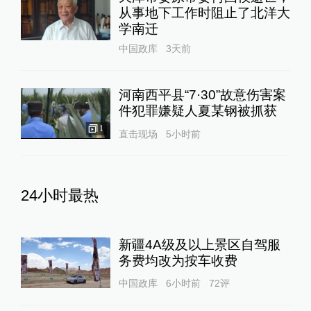
从事地下工作时阻止了北洋大
学南迁
中国政库
3天前
河南西平县“7·30”故意伤害案
件犯罪嫌疑人夏某钢被抓获
1
直击现场
5小时前
24小时最热
新疆4A级及以上景区自驾服
务费均改为按车收费
中国政库
6小时前
72
评