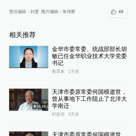
责任编辑：
刘雯
图片编辑：
朱伟辉
49
相关推荐
金华市委常委、统战部部长胡
敏已任金华职业技术大学党委
书记
教育家
2天前
天津市委原常委何国模逝世，
曾从事地下工作阻止了北洋大
学南迁
00:19
时政湃
3天前
天津市委原常委何国模逝世，