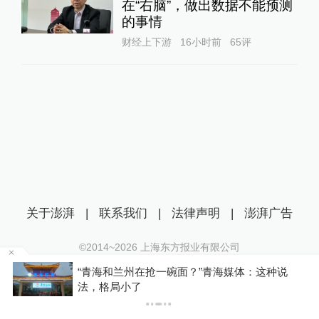
在“右脑”，做出数据不能预测
的事情
财经上下游
16小时前
65
评
关于澎湃
|
联系我们
|
法律声明
|
澎湃广告
©2014~
2026
上海东方报业有限公司
沪ICP证：沪B2-20170116 | 沪ICP备14003370号
区
“青海和兰州在抢一碗面？”青海媒体：这种说
互联网新闻信息服务许可证：31120170006
法，格局小了
沪公网安备 31010602000299号