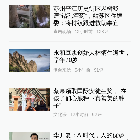
苏州平江历史街区老树疑
遭“钻孔灌药”，姑苏区住建
委：将持续跟进救助事宜
直击现场
12小时前
128
评
永和豆浆创始人林炳生逝世，
享年70岁
港台来信
5小时前
91
评
蔡皋领取国际安徒生奖，“在
孩子们心底种下真善美的种
子”
文化课
12小时前
62
评
李开复：AI时代，人的优势