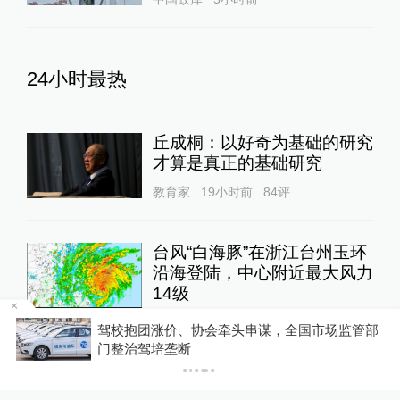
24小时最热
丘成桐：以好奇为基础的研究
才算是真正的基础研究
教育家
19小时前
84
评
台风“白海豚”在浙江台州玉环
沿海登陆，中心附近最大风力
14级
绿政公署
21小时前
81
评
录
驾校抱团涨价、协会牵头串谋，全国市场监管部
门整治驾培垄断
良田被毁、污水入河，央视曝
光多地乡村排污乱象