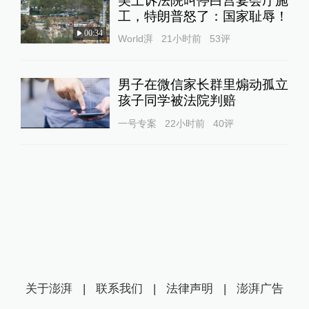
美上诉法院叫停白宫宴会厅施
工，特朗普怒了：国家耻辱！
00:34
World湃
21小时前
53
评
男子在微信家长群里煽动孤立
孩子同学被法院判赔
一号专案
22小时前
40
评
关于澎湃
|
联系我们
|
法律声明
|
澎湃广告