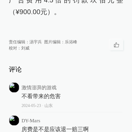
广告费用4.5倍的罚款玖佰元整
（¥900.00元）。
责任编辑：
汤宇兵
图片编辑：
乐浴峰
校对：
刘威
评论
激情澎湃的游戏
不看带来的危害
2024-05-23
∙ 山东
DY-Mars
房费是不是应该退一赔三啊