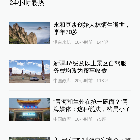
24小时最热
永和豆浆创始人林炳生逝世，
享年70岁
港台来信
18小时前
144
评
新疆4A级及以上景区自驾服
务费均改为按车收费
中国政库
20小时前
113
评
“青海和兰州在抢一碗面？”青
海媒体：这种说法，格局小了
中国政库
16小时前
75
评