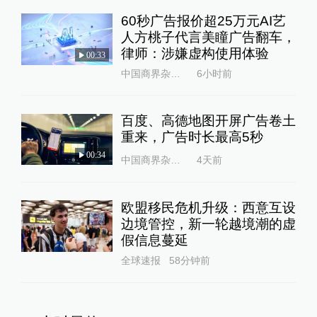
60秒广告报价超25万元AI艺
人方桃子代言美瞳广告翻车，
律师：涉嫌虚构使用体验
00:33
中国商界杂志社
6小时前
百度、高德地图开屏广告卷土
重来，广告时长最高5秒
00:34
中国商界杂志社
4天前
欧盟移民危机升级：西意互设
边境管控，新一轮越境潮的虚
假信息蔓延
全球速报
58分钟前