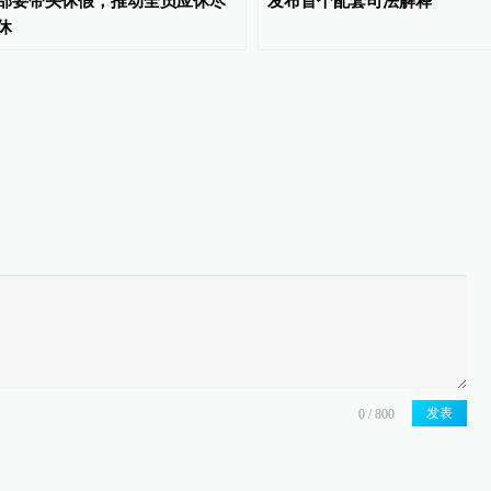
部要带头休假，推动全员应休尽
发布首个配套司法解释
休
发表