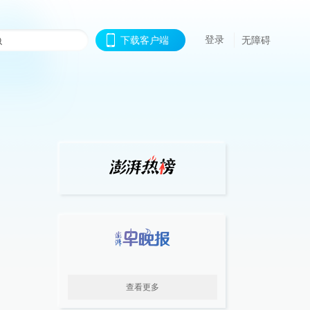
登录
下载客户端
无障碍
查看更多