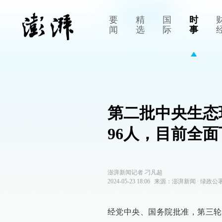
要
精
国
时
闻
选
际
事
第二批中央生态
96人，目前全面
澎湃新闻记者 刁凡超
2024-05-23 18:06
来源：
澎湃新闻
∙
绿政公
经党中央、国务院批准，第三轮第