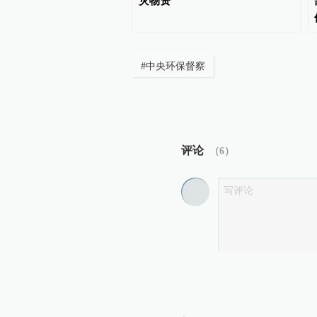
难题，优化分区预警精度
灾物资
#
中央环保督察
评论
（
6
）