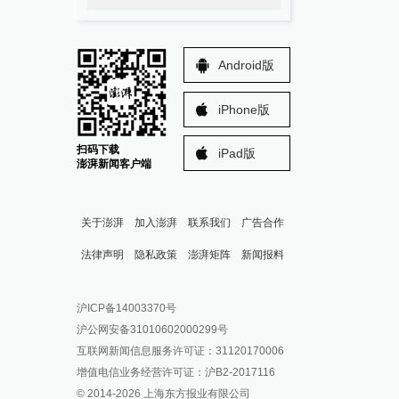
Android版
iPhone版
扫码下载
iPad版
澎湃新闻客户端
关于澎湃
加入澎湃
联系我们
广告合作
法律声明
隐私政策
澎湃矩阵
新闻报料
报料热线: 021-962866
澎湃新闻微博
沪ICP备14003370号
报料邮箱: news@thepaper.cn
澎湃新闻公众号
沪公网安备31010602000299号
澎湃新闻抖音号
互联网新闻信息服务许可证：31120170006
派生万物开放平台
增值电信业务经营许可证：沪B2-2017116
© 2014-
2026
上海东方报业有限公司
IP SHANGHAI