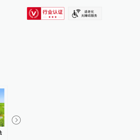
SIXTH TONE
法
中央气象台：重点攻坚极端强对
三部门向陕西调拨6.5