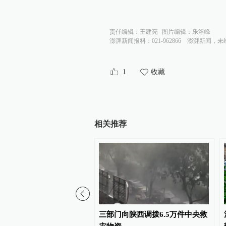
责任编辑：
王建亮
图片编辑：
乐浴峰
澎湃新闻报料：021-962866
澎湃新闻，未
1
收藏
相关推荐
象台：重点攻坚极端强对
三部门向陕西调拨6.5万件中央救