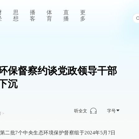
财
思
播
体
直
更
经
想
客
育
播
多
环保督察约谈党政领导干部
下沉
听全文
字号
署
>
二批7个中央生态环境保护督察组于2024年5月7日