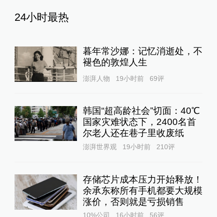
24小时最热
暮年常沙娜：记忆消逝处，不
褪色的敦煌人生
澎湃人物
19小时前
69
评
韩国“超高龄社会”切面：40℃
国家灾难状态下，2400名首
尔老人还在巷子里收废纸
澎湃世界观
19小时前
210
评
存储芯片成本压力开始释放！
余承东称所有手机都要大规模
涨价，否则就是亏损销售
10%公司
16小时前
56
评