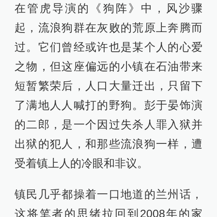
在管虎导演的《狗阵》中，风沙骤
起，流浪狗群在灰败的荒原上奔腾而
过。它们曾经或许也是某个人的心爱
之物，但这座偏远的小镇在石油带来
短暂繁荣后，人口大量迁出，只留下
了满地人人喊打的野狗。彭于晏饰演
的二郎，是一个因过失杀人罪入狱并
出狱的犯人，和那些流浪狗一样，遭
受着镇上人的冷眼和非议。
镇民几乎都操着一口地道的兰州话，
这将笔者的思绪拉回到2008年的家