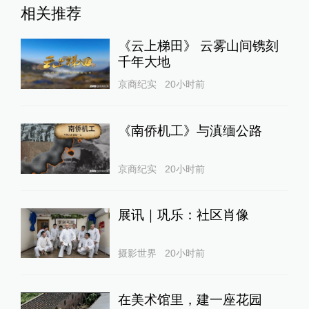
相关推荐
《云上梯田》 云雾山间镌刻
千年大地
京商纪实
20小时前
《南侨机工》与滇缅公路
京商纪实
20小时前
展讯｜巩乐：社区肖像
摄影世界
20小时前
在美术馆里，建一座花园