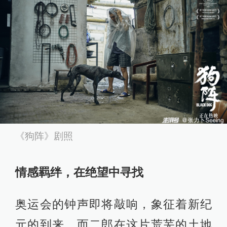
《狗阵》剧照
情感羁绊，在绝望中寻找
奥运会的钟声即将敲响，象征着新纪
元的到来，而二郎在这片荒芜的土地