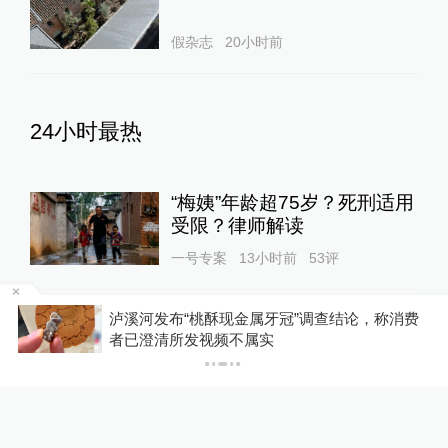
假杂志
20小时前
24小时最热
“梅姨”年龄超75岁？死刑适用
受限？律师解读
一号专案
13小时前
53
评
”调查结论，称消费
探访改名后的“青海拉面”店：有店
游客睡自己车里被酒店收150
流量生意更好，有店家未换店招“兰州
元“住宿费”，监管部门介入后
并存
酒店退款并赔偿1000元
00:19
锋线视频
14小时前
285
评