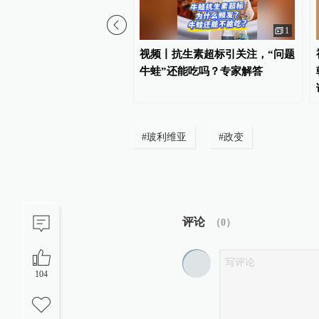
1
经历多个首次 实现多项突
视频丨抗生素超标引关注，“问题
二十一乘组回家后首次公
牛蛙”还能吃吗？专家解答
#
玻利维亚
#
政变
评论
（
0
）
104