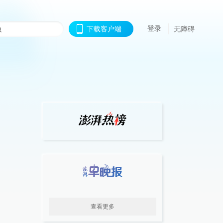
登录
下载客户端
无障碍
查看更多