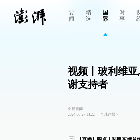
要
精
国
时
闻
选
际
事
视频丨玻利维亚
谢支持者
央视新闻
2024-06-27 14:22
全球速报
>
【直播】圆桌丨装甲车撞总