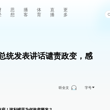
财
思
播
体
直
更
经
想
客
育
播
多
总统发表讲话谴责政变，感
听全文
字号
统府！玻利维亚为何政变频发？