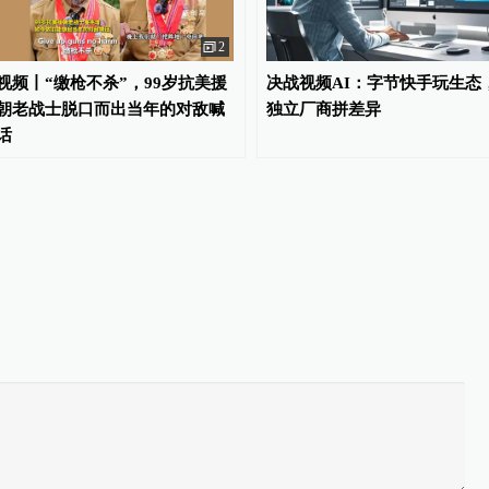
2
视频丨“缴枪不杀”，99岁抗美援
决战视频AI：字节快手玩生态
朝老战士脱口而出当年的对敌喊
独立厂商拼差异
话