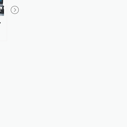
，
视频丨经历多个首次 实现多项突
视频丨抗生素超标引关
破！神二十一乘组回家后首次公
牛蛙”还能吃吗？专家
开亮相