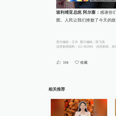
玻利维亚总统 阿尔塞：
感谢你
图。人民让我们挫败了今天的政
责任编辑：
王卉
图片编辑：
陈飞燕
澎湃新闻报料：021-962866
澎湃新闻，未
104
收藏
相关推荐