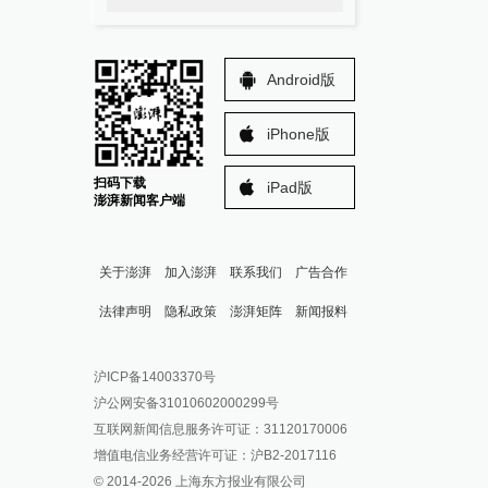
Android版
iPhone版
扫码下载
iPad版
澎湃新闻客户端
关于澎湃
加入澎湃
联系我们
广告合作
法律声明
隐私政策
澎湃矩阵
新闻报料
报料热线: 021-962866
澎湃新闻微博
沪ICP备14003370号
报料邮箱: news@thepaper.cn
澎湃新闻公众号
沪公网安备31010602000299号
澎湃新闻抖音号
互联网新闻信息服务许可证：31120170006
派生万物开放平台
增值电信业务经营许可证：沪B2-2017116
© 2014-
2026
上海东方报业有限公司
IP SHANGHAI