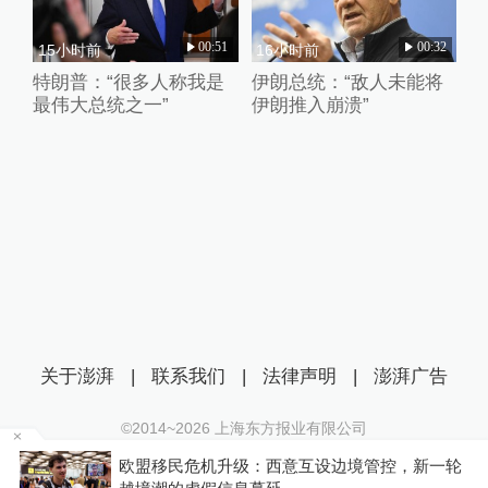
00:51
00:32
15小时前
16小时前
特朗普：“很多人称我是
伊朗总统：“敌人未能将
最伟大总统之一”
伊朗推入崩溃”
关于澎湃
|
联系我们
|
法律声明
|
澎湃广告
©2014~
2026
上海东方报业有限公司
沪ICP证：沪B2-20170116 | 沪ICP备14003370号
欧盟移民危机升级：西意互设边境管控，新一轮
互联网新闻信息服务许可证：31120170006