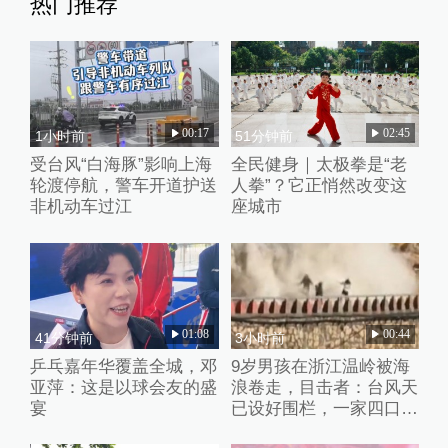
热门推荐
00:17
02:45
1小时前
51分钟前
受台风“白海豚”影响上海
全民健身｜太极拳是“老
轮渡停航，警车开道护送
人拳”？它正悄然改变这
非机动车过江
座城市
01:08
00:44
41分钟前
3小时前
乒乓嘉年华覆盖全城，邓
9岁男孩在浙江温岭被海
亚萍：这是以球会友的盛
浪卷走，目击者：台风天
宴
已设好围栏，一家四口翻
入时保安曾喊话劝阻