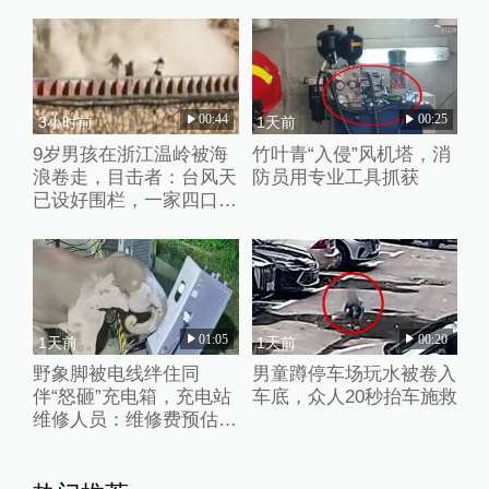
00:44
00:25
3小时前
1天前
9岁男孩在浙江温岭被海
竹叶青“入侵”风机塔，消
浪卷走，目击者：台风天
防员用专业工具抓获
已设好围栏，一家四口翻
入时保安曾喊话劝阻
01:05
00:20
1天前
1天前
野象脚被电线绊住同
男童蹲停车场玩水被卷入
伴“怒砸”充电箱，充电站
车底，众人20秒抬车施救
维修人员：维修费预估2
万元