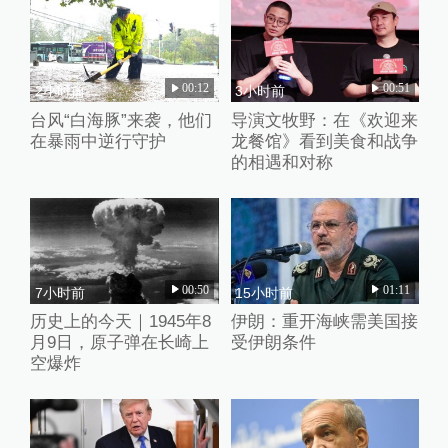
00:12
00:51
2小时前
3小时前
台风“白海豚”来袭，他们
导演文牧野：在《欢迎来
在暴雨中逆行守护
龙餐馆》看到美食和战争
的相遇和对称
00:50
01:11
7小时前
15小时前
历史上的今天｜1945年8
伊朗：重开海峡需美国接
月9日，原子弹在长崎上
受伊朗条件
空爆炸