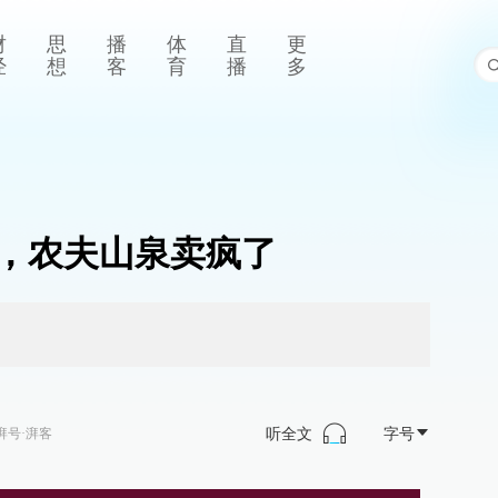
财
思
播
体
直
更
经
想
客
育
播
多
，农夫山泉卖疯了
听全文
字号
湃号·湃客