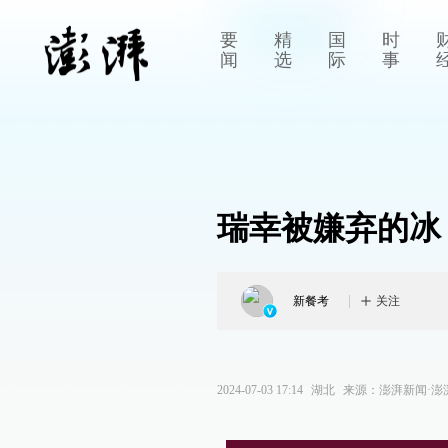
要
精
国
时
闻
选
际
事
瑞幸被嫌弃的冰
新餐考
关注
2024-07-03 17:14
湖北
来源：
澎湃新闻·澎