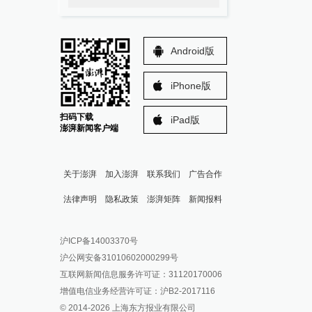
Android版
iPhone版
扫码下载
iPad版
澎湃新闻客户端
关于澎湃
加入澎湃
联系我们
广告合作
法律声明
隐私政策
澎湃矩阵
新闻报料
报料热线: 021-962866
澎湃新闻微博
沪ICP备14003370号
报料邮箱: news@thepaper.cn
澎湃新闻公众号
沪公网安备31010602000299号
澎湃新闻抖音号
互联网新闻信息服务许可证：31120170006
派生万物开放平台
增值电信业务经营许可证：沪B2-2017116
© 2014-
2026
上海东方报业有限公司
IP SHANGHAI