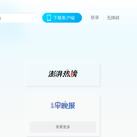
登录
下载客户端
无障碍
查看更多