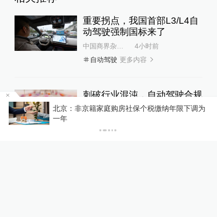
重要拐点，我国首部L3/L4自
动驾驶强制国标来了
中国商界杂志社
4小时前
更多内容
自动驾驶
刺破行业混沌，自动驾驶合规
大幕开启
北京：非京籍家庭购房社保个税缴纳年限下调为
P
一年
极智GeeTech
2天前
自动驾驶卡车跨越“死亡谷”，
商业化前夜谁能率先上岸？
极智GeeTech
2天前
自动驾驶下半场，决胜逻辑早