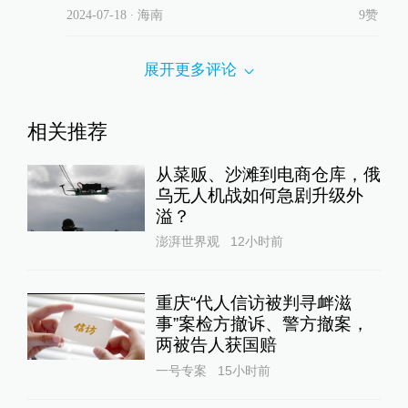
2024-07-18
∙ 海南
9赞
展开更多评论
相关推荐
从菜贩、沙滩到电商仓库，俄
乌无人机战如何急剧升级外
溢？
澎湃世界观
12小时前
重庆“代人信访被判寻衅滋
事”案检方撤诉、警方撤案，
两被告人获国赔
一号专案
15小时前