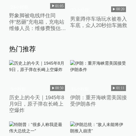
01:05
23小时前
00:20
23小时前
野象脚被电线绊住同
男童蹲停车场玩水被卷入
伴“怒砸”充电箱，充电站
车底，众人20秒抬车施救
维修人员：维修费预估2
万元
热门推荐
00:50
01:11
3小时前
11小时前
历史上的今天｜1945年8
伊朗：重开海峡需美国接
月9日，原子弹在长崎上
受伊朗条件
空爆炸