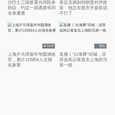
沙巴土三国签署共同防务
美议员讽刺特朗普对伊政
协议，约定一国遇袭等同
策：他总在股市开盘前说
全体遭袭
不打了
04:00
预告
13小时前
今天 16:00
上海乒乓球嘉年华圆满收
直播丨“白海豚”叩城，澎
官，累计125854人次报
湃追风记者直击上海防汛
名参赛
第一线