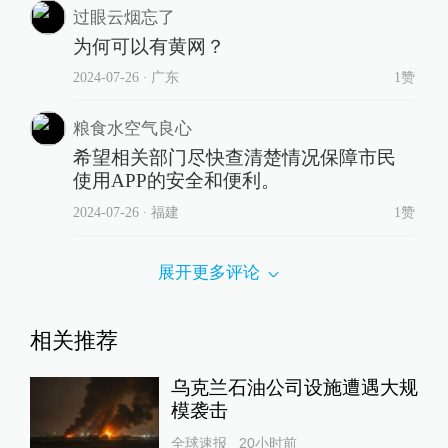
过眼云烟忘了
为何可以有黄网？
2024-07-26
∙ 广东
1赞
粮食水空气良心
希望相关部门尽快查清楚情况保障市民
使用APP的安全和便利。
2024-07-26
∙ 福建
1赞
展开更多评论
相关推荐
乌克兰石油公司设施遭遇大规
模袭击
全球速报
20小时前