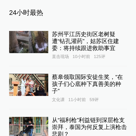
24小时最热
苏州平江历史街区老树疑
遭“钻孔灌药”，姑苏区住建
委：将持续跟进救助事宜
直击现场
10小时前
125
评
蔡皋领取国际安徒生奖，“在
孩子们心底种下真善美的种
子”
文化课
11小时前
59
评
从“福利枪”利益链到深层枪支
崇拜，泰国为何反复上演枪击
悲剧？