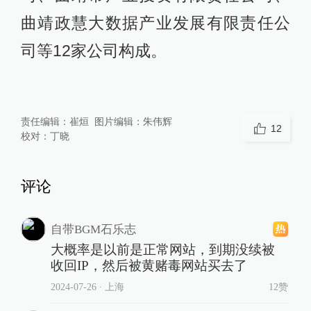
曲靖政慧大数据产业发展有限责任公
司等12家公司构成。
责任编辑：
崔烜
图片编辑：
朱伟辉
12
校对：
丁晓
评论
自带BGM石乐志
大概率是以前是正常网站，到期没续被
收回IP，然后被黄赌毒网站买去了
2024-07-26
∙ 上海
12赞