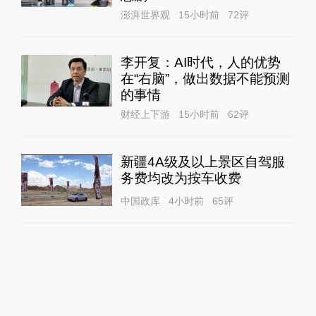
澎湃世界观
15小时前
72
评
李开复：AI时代，人的优势
在“右脑”，做出数据不能预测
的事情
财经上下游
15小时前
62
评
新疆4A级及以上景区自驾服
务费均改为按车收费
中国政库
4小时前
65
评