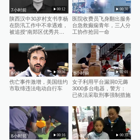
00:12
00:30
7小时前
7小时前
陕西汉中30岁村支书李杨
医院收费员飞身翻出服务
在防汛工作中不幸遇难，
台急救癫痫青年，三人分
被追授“南郑区优秀共产
工协作抢回一命
党员”称号
00:36
02:01
8小时前
8小时前
伤亡事件激增，美国纽约
女子利用平台漏洞0元薅
市取缔违法电动自行车
3000多台电器，警方：
已依法采取刑事强制措施
00:16
00:35
8小时前
5小时前