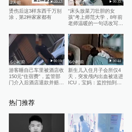
00:37
00:35
2天前
5小时前
烫伤后这3样东西千万别
“床头放菜刀壮胆的女
涂，第2种家家都有
孩”考上师范大学，8年前
老师温暖的一句话改写了
她的人生
00:19
00:44
6小时前
6小时前
游客睡自己车里被酒店收
新生儿入住月子会所仅4
150元“住宿费”，监管部
天，突发颅内出血被送进
门介入后酒店退款并赔偿
ICU，宝妈：监控拍到护
1000元
理人员扇婴儿耳光
热门推荐