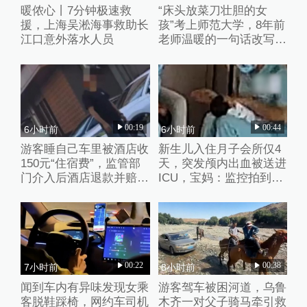
暖侬心丨7分钟极速救
“床头放菜刀壮胆的女
援，上海吴淞海事救助长
孩”考上师范大学，8年前
江口意外落水人员
老师温暖的一句话改写了
她的人生
00:19
00:44
6小时前
6小时前
游客睡自己车里被酒店收
新生儿入住月子会所仅4
150元“住宿费”，监管部
天，突发颅内出血被送进
门介入后酒店退款并赔偿
ICU，宝妈：监控拍到护
1000元
理人员扇婴儿耳光
00:22
00:38
7小时前
8小时前
闻到车内有异味发现女乘
游客驾车被困河道，乌鲁
客脱鞋踩椅，网约车司机
木齐一对父子骑马牵引救