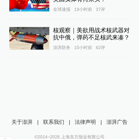
全球速报
19小时前
37
评
核观察｜美欲用战术核武器对
抗中俄，弹药不足核武来凑？
澎湃防务
10小时前
62
评
关于澎湃
|
联系我们
|
法律声明
|
澎湃广告
©2014~
2026
上海东方报业有限公司