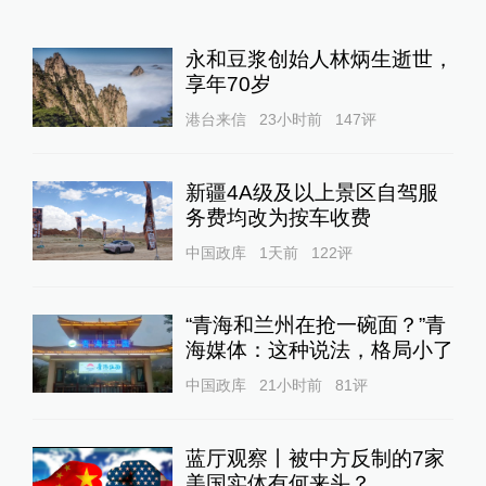
永和豆浆创始人林炳生逝世，
享年70岁
港台来信
23小时前
147
评
新疆4A级及以上景区自驾服
务费均改为按车收费
中国政库
1天前
122
评
“青海和兰州在抢一碗面？”青
海媒体：这种说法，格局小了
中国政库
21小时前
81
评
蓝厅观察丨被中方反制的7家
美国实体有何来头？