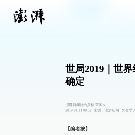
世局2019｜世
确定
澎湃新闻特约撰稿 宋国友
2019-01-11 09:02
来源：
澎湃新闻
∙
外交学
【编者按】