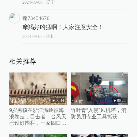
2024-09-08
∙ 辽宁
逢73454676
摩羯好凶猛啊！大家注意安全！
2024-09-07
∙ 四川
相关推荐
00:44
00:25
4小时前
1天前
9岁男孩在浙江温岭被海
竹叶青“入侵”风机塔，消
浪卷走，目击者：台风天
防员用专业工具抓获
已设好围栏，一家四口翻
入时保安曾喊话劝阻