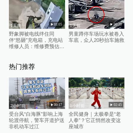
01:05
00:20
1天前
1天前
野象脚被电线绊住同
男童蹲停车场玩水被卷入
伴“怒砸”充电箱，充电站
车底，众人20秒抬车施救
维修人员：维修费预估2
万元
热门推荐
00:17
02:45
2小时前
1小时前
受台风“白海豚”影响上海
全民健身｜太极拳是“老
轮渡停航，警车开道护送
人拳”？它正悄然改变这
非机动车过江
座城市