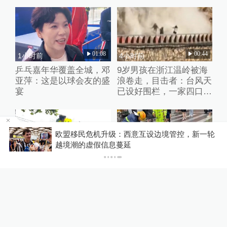
01:08
00:44
1小时前
4小时前
乒乓嘉年华覆盖全城，邓
9岁男孩在浙江温岭被海
亚萍：这是以球会友的盛
浪卷走，目击者：台风天
宴
已设好围栏，一家四口翻
入时保安曾喊话劝阻
升级：西意互设边境管控，新一轮
你有权知道更多
信息蔓延
下载澎湃新闻客户端
00:12
00:43
3小时前
19分钟前
台风“白海豚”来袭，他们
暴雨致上海多路段积水，
在暴雨中逆行守护
现场直击：排水正在紧急
进行中