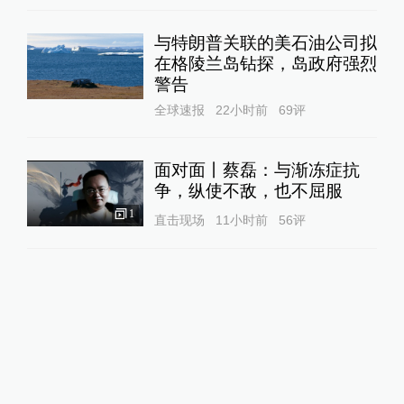
与特朗普关联的美石油公司拟
在格陵兰岛钻探，岛政府强烈
警告
全球速报
22小时前
69
评
面对面丨蔡磊：与渐冻症抗
争，纵使不敌，也不屈服
1
直击现场
11小时前
56
评