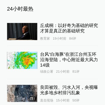
24小时最热
丘成桐：以好奇为基础的研究
才算是真正的基础研究
教育家
19小时前
84
评
台风“白海豚”在浙江台州玉环
沿海登陆，中心附近最大风力
14级
绿政公署
21小时前
81
评
良田被毁、污水入河，央视曝
光多地乡村排污乱象
1
直击现场
15小时前
50
评