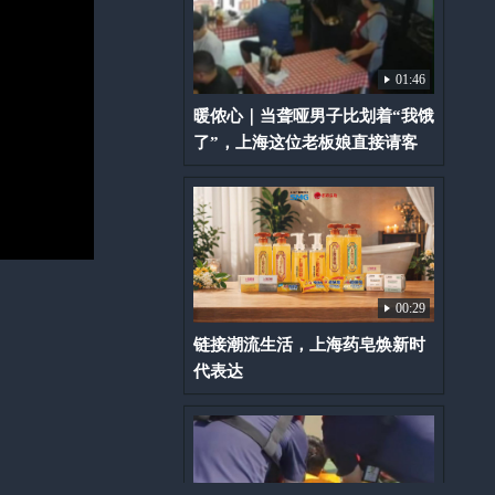
01:46
暖侬心｜当聋哑男子比划着“我饿
了”，上海这位老板娘直接请客
00:29
链接潮流生活，上海药皂焕新时
代表达