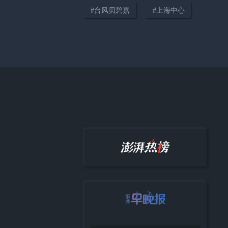
#
台风贝碧嘉
#
上海中心
00:16
暖侬心丨7分钟极速救援，上海吴
淞海事救助长江口意外落水人员