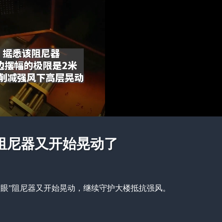
暂不连播
6
秒后 进入自动播放
重播
阻尼器又开始晃动了
“慧眼”阻尼器又开始晃动，继续守护大楼抵抗强风。