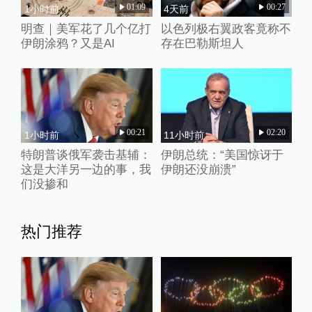
01:09
00:27
1小时前
4天前
明查｜美军花了几个亿打
以色列极右翼政客竟称不
伊朗涂鸦？又是AI
存在巴勒斯坦人
00:21
02:20
1小时前
11小时前
特朗普谈俄军袭击基辅：
伊朗总统：“美国惊讶于
这是大洋另一边的事，我
伊朗还没崩溃”
们没掺和
热门推荐