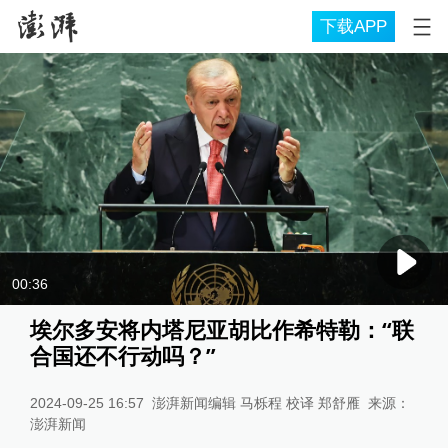
下载APP
00:36
埃尔多安将内塔尼亚胡比作希特勒：“联
合国还不行动吗？”
2024-09-25 16:57
澎湃新闻编辑 马栎程 校译 郑舒雁
来源：
澎湃新闻