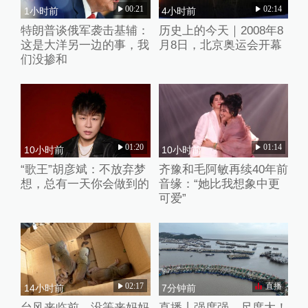
00:21
02:14
1小时前
4小时前
特朗普谈俄军袭击基辅：
历史上的今天｜2008年8
这是大洋另一边的事，我
月8日，北京奥运会开幕
们没掺和
01:20
01:14
10小时前
10小时前
“歌王”胡彦斌：不放弃梦
齐豫和毛阿敏再续40年前
想，总有一天你会做到的
音缘：“她比我想象中更
可爱”
02:17
直播
14小时前
7分钟前
台风来临前，没等来妈妈
直播丨强度强，尺度大！