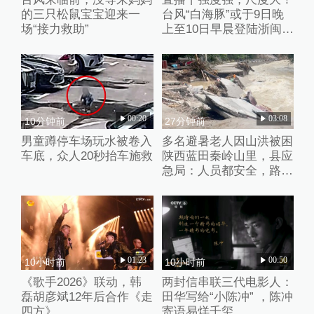
的三只松鼠宝宝迎来一
台风“白海豚”或于9日晚
场“接力救助”
上至10日早晨登陆浙闽沿
海
00:20
03:08
10分钟前
27分钟前
男童蹲停车场玩水被卷入
多名避暑老人因山洪被困
车底，众人20秒抬车施救
陕西蓝田秦岭山里，县应
急局：人员都安全，路暂
时没通
01:23
00:50
10小时前
10小时前
《歌手2026》联动，韩
两封信串联三代电影人：
磊胡彦斌12年后合作《走
田华写给“小陈冲” ，陈冲
四方》
寄语易烊千玺