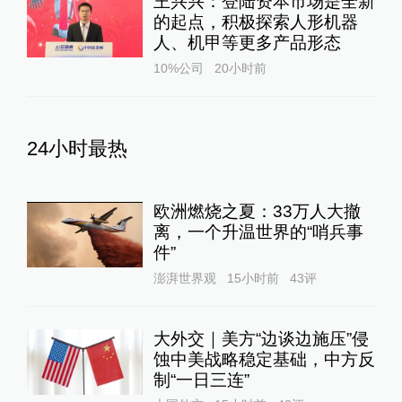
王兴兴：登陆资本市场是全新
的起点，积极探索人形机器
人、机甲等更多产品形态
10%公司
20小时前
24小时最热
欧洲燃烧之夏：33万人大撤
离，一个升温世界的“哨兵事
件”
澎湃世界观
15小时前
43
评
大外交｜美方“边谈边施压”侵
蚀中美战略稳定基础，中方反
制“一日三连”