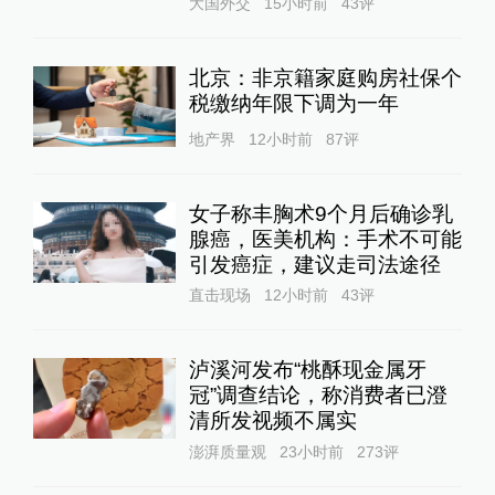
大国外交
15小时前
43
评
北京：非京籍家庭购房社保个
税缴纳年限下调为一年
地产界
12小时前
87
评
女子称丰胸术9个月后确诊乳
腺癌，医美机构：手术不可能
引发癌症，建议走司法途径
直击现场
12小时前
43
评
泸溪河发布“桃酥现金属牙
冠”调查结论，称消费者已澄
清所发视频不属实
澎湃质量观
23小时前
273
评