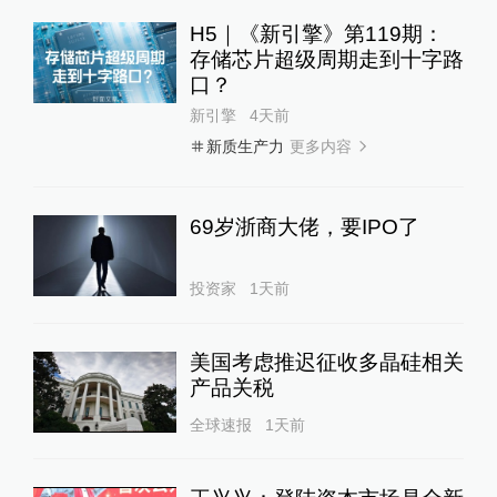
H5｜《新引擎》第119期：
存储芯片超级周期走到十字路
口？
新引擎
4天前
更多内容
新质生产力
69岁浙商大佬，要IPO了
投资家
1天前
美国考虑推迟征收多晶硅相关
产品关税
全球速报
1天前