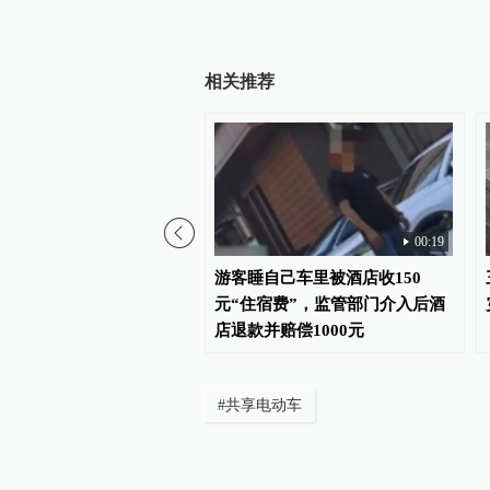
相关推荐
00:19
桥面沥青鼓包，相关部
游客睡自己车里被酒店收150
铲除鼓包，将全面修缮
元“住宿费”，监管部门介入后酒
店退款并赔偿1000元
#
共享电动车