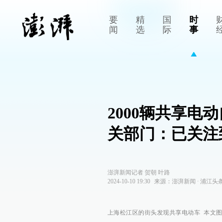
要
精
国
时
闻
选
际
事
2000辆共享
关部门：已关注
澎湃新闻记者 贺朝 叶路
2024-10-10 19:30
来源：
澎湃新闻
∙
浦江头
上海松江区的街头发现共享电动车 本文图