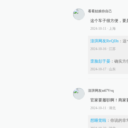
看看姑娘你自己
这个车子很方便，要
2024-10-11
∙ 上海
澎湃网友RvQJJn
：
这
2024-10-16
∙ 江苏
歪脸彭于晏
：
确实方
2024-10-17
∙ 山东
澎湃网友m67Vvq
官家要履职啊！商家要守法啊
2024-10-11
∙ 湖北
想睡觉啦
：
你说的非