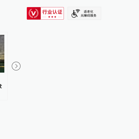
SIXTH TONE
：
武宁路桥面沥青鼓包，相关部
游客睡自己车里被酒店收
发
门：已铲除鼓包，将全面修缮
元“住宿费”，监管部门
店退款并赔偿1000元