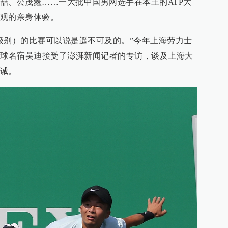
喆、公茂鑫……一大批中国男网选手在本土的ATP大
观的亲身体验。
级别）的比赛可以说是遥不可及的。”今年上海劳力士
网球名宿吴迪接受了澎湃新闻记者的专访，谈及上海大
诚。