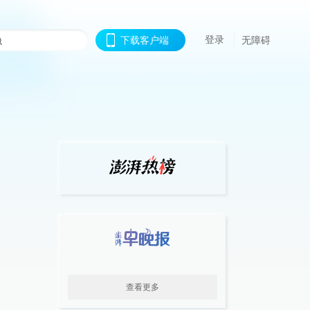
登录
下载客户端
无障碍
查看更多