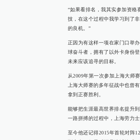
“如果看排名，我其实参加资格
技，在这个过程中我学习到了非
的良机。”
正因为有这样一项在家门口举办的
球奋斗者，拥有了以外卡身份登
未来应该追寻的目标。
从2009年第一次参加上海大师
上海大师赛的多年征战中也曾有过
拿到正赛胜利。
能够把生涯最高世界排名提升到
一路拼搏的过程中，上海劳力士
至今他还记得2015年首轮对阵