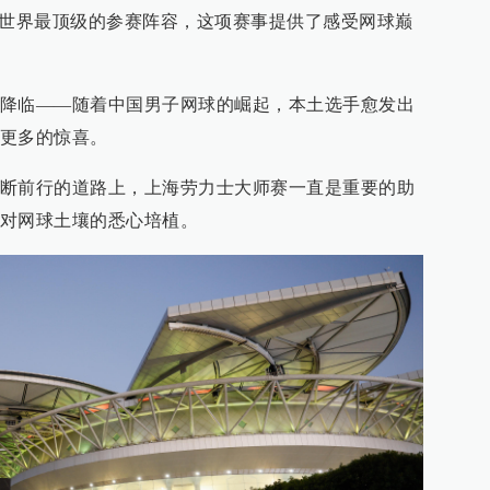
坐拥世界最顶级的参赛阵容，这项赛事提供了感受网球巅
降临——随着中国男子网球的崛起，本土选手愈发出
更多的惊喜。
断前行的道路上，上海劳力士大师赛一直是重要的助
对网球土壤的悉心培植。