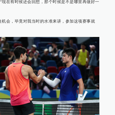
“现在有时候还会回想，那个时候是不是哪里再做好一
住机会，毕竟对我当时的水准来讲，参加这项赛事就