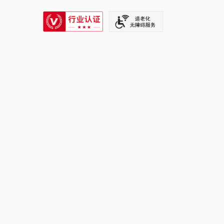
SIXTH TONE