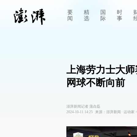
要
精
国
时
闻
选
际
事
上海劳力士大师
网球不断向前
澎湃新闻记者 蒲垚磊
2024-10-11 14:25
来源：
澎湃新闻
∙
运动家