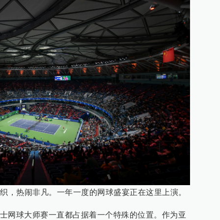
如织，热闹非凡。一年一度的网球盛宴正在这里上演。
士网球大师赛一直都占据着一个特殊的位置。作为亚