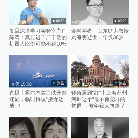
00:58
00:29
1小时前
4分钟前
复旦深度学习实验室主任
金融学者、山东财大教授
陈涛：真正进工厂干活的
刘海明逝世，年仅38岁
机器人比例可能不到10%
预告
预告
今天 15:00
今天 11:00
直播丨霍尔木兹海峡开放
转角遇到“红”丨上海苏州
迷局，临时协议“接近达
河畔这个“最不像党群的
成”？
党群”，被年轻人挤爆了