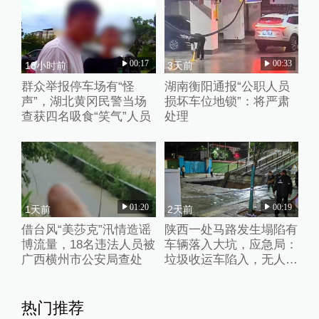
00:17
00:33
18小时前
3天前
群众举报停车场有“怪
湖南衡阳通报“公职人员
声”，湖北黄冈民警当场
损坏车位地锁”：将严肃
查获四名吸食“笑气”人员
处理
01:20
00:19
1天前
2天前
借台风“美莎克”汛情造谣
陕西一处马路发生塌陷有
博流量，18名违法人员被
车辆落入大坑，应急局：
广西横州市公安局查处
垃圾收运车陷入，无人员
伤亡
热门推荐