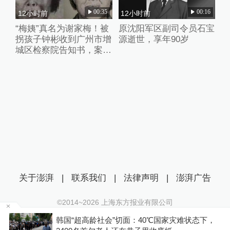
00:35
00:16
12小时前
12小时前
“梅姨”真名为谢家梅！被
原沈阳军区副司令员石宝
拐孩子钟彬收到广州市增
源逝世，享年90岁
城区检察院告知书，案件
进入审查起诉环节
关于澎湃
|
联系我们
|
法律声明
|
澎湃广告
©2014~
2026
上海东方报业有限公司
沪ICP证：沪B2-20170116 | 沪ICP备14003370号
拉
韩国“超高龄社会”切面：40℃国家灾难状态下，
互联网新闻信息服务许可证：31120170006