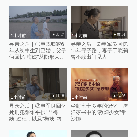
09:17
08:51
1小时前
1小时前
寻亲之后｜①申聪归家6
寻亲之后｜②申军良回忆
年从初中生到已婚，父子
15年寻子路，妻子于晓莉
俩回忆“梅姨”从隐形人
曾不敢出门见人
到“现实嫌犯”
11:18
14:05
1小时前
1小时前
寻亲之后｜③申军良回忆
尘封七十多年的记忆：跨
死刑犯张维平供出“梅
洋家书中的“敦煌少女”常
姨”过程，以及“梅姨”两张
沙娜
模拟画像来历