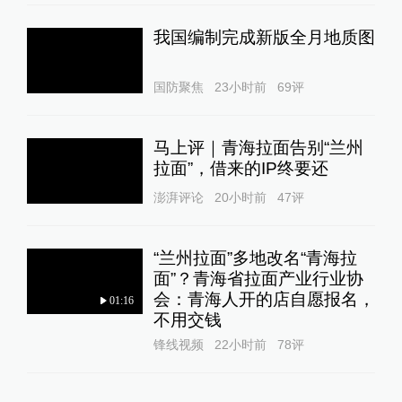
我国编制完成新版全月地质图
国防聚焦
23小时前
69
评
马上评｜青海拉面告别“兰州
拉面”，借来的IP终要还
澎湃评论
20小时前
47
评
“兰州拉面”多地改名“青海拉
面”？青海省拉面产业行业协
会：青海人开的店自愿报名，
01:16
不用交钱
锋线视频
22小时前
78
评