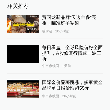
相关推荐
贾国龙新品牌“天边羊多”亮
相，瞄准鲜羊赛道
00:15
瑞财经
20小时前
每日看盘｜全球风险偏好全面
提升，A股修复行情或一波三
折
牛市点线面
1天前
国际金价显著跳涨，多家黄金
品牌单日报价涨超55元
牛市点线面
20小时前