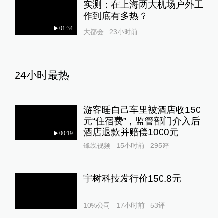
实测：在上海两大机场户外工
作到底有多热？
01:34
大都会
23小时前
24小时最热
游客睡自己车里被酒店收150
元“住宿费”，监管部门介入后
酒店退款并赔偿1000元
00:19
锋线视频
15小时前
295
评
宇树科技发行价150.8元
10%公司
17小时前
53
评