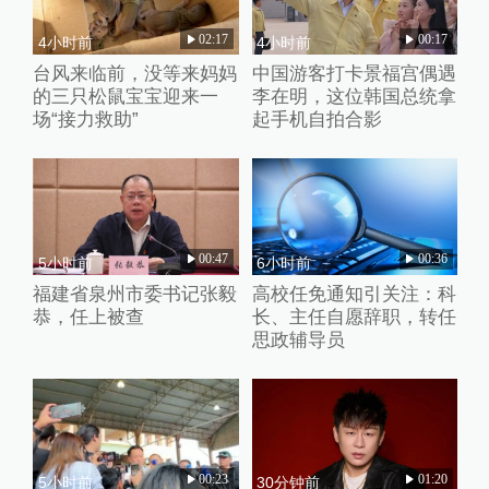
02:17
00:17
4小时前
4小时前
台风来临前，没等来妈妈
中国游客打卡景福宫偶遇
的三只松鼠宝宝迎来一
李在明，这位韩国总统拿
场“接力救助”
起手机自拍合影
00:47
00:36
5小时前
6小时前
福建省泉州市委书记张毅
高校任免通知引关注：科
恭，任上被查
长、主任自愿辞职，转任
思政辅导员
00:23
01:20
5小时前
30分钟前