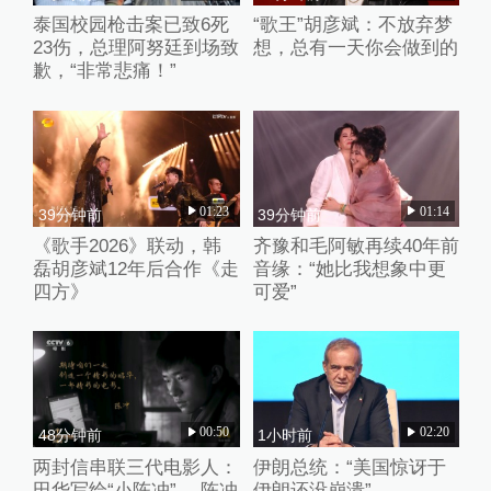
泰国校园枪击案已致6死
“歌王”胡彦斌：不放弃梦
23伤，总理阿努廷到场致
想，总有一天你会做到的
歉，“非常悲痛！”
01:23
01:14
39分钟前
39分钟前
《歌手2026》联动，韩
齐豫和毛阿敏再续40年前
磊胡彦斌12年后合作《走
音缘：“她比我想象中更
四方》
可爱”
00:50
02:20
48分钟前
1小时前
两封信串联三代电影人：
伊朗总统：“美国惊讶于
田华写给“小陈冲” ，陈冲
伊朗还没崩溃”