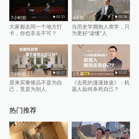
01:55
02:58
7小时前
4天前
大家都去同一个地方打
当历史学拥抱人类学，只
卡，你也非去不可？
为更好“读懂”人
01:57
03:05
7小时前
2天前
原来买奢侈品不是为自
《去死的漫漫旅途》：机
己，竟是为别人
器人如何杀死自己？
热门推荐