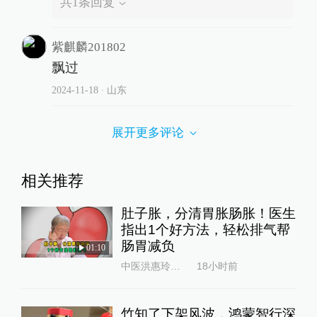
共
1
条回复
紫麒麟201802
飘过
2024-11-18
∙ 山东
展开更多评论
相关推荐
肚子胀，分清胃胀肠胀！医生
指出1个好方法，轻松排气帮
肠胃减负
01:10
中医洪惠玲大夫
18小时前
竹知了下架风波，鸿蒙智行深