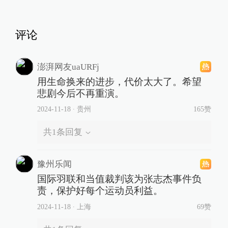
评论
澎湃网友uaURFj
用生命换来的进步，代价太大了。希望
悲剧今后不再重演。
2024-11-18
∙ 贵州
165赞
共
1
条回复
豫州乐闻
国际羽联和当值裁判该为张志杰事件负
责，保护好每个运动员利益。
2024-11-18
∙ 上海
69赞