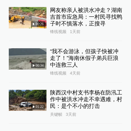
网友称亲人被洪水冲走？湖南
吉首市应急局：一村民寻找鸭
子时不慎落水，正搜寻
00:26
锋线视频
1天前
“我不会游泳，但孩子快被冲
走了！”海南休假子弟兵巨浪
中连救三人
00:34
锋线视频
4天前
陕西汉中村支书李杨在防汛工
作中被洪水冲走不幸遇难，村
民：是个不小的打击
01:22
关键帧
3天前