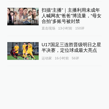
扫描“主播”｜主播利用未成年
人喊网友“爸爸”博流量，“母女
合拍”多账号被封禁
1
直击现场
13小时前
150
评
U17国足三连胜晋级明日之星
半决赛，定位球成最大亮点
运动家
16小时前
56
评