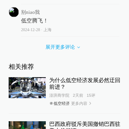
别niao我
低空腾飞！
2024-12-28
∙ 上海
展开更多评论
相关推荐
为什么低空经济发展必然迂回
前进？
澎湃商学院
2天前
15
评
更多内容
低空经济
巴西政府驳斥美国撤销巴西驻