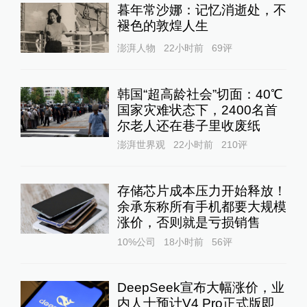
暮年常沙娜：记忆消逝处，不
褪色的敦煌人生
澎湃人物
22小时前
69
评
韩国“超高龄社会”切面：40℃
国家灾难状态下，2400名首
尔老人还在巷子里收废纸
澎湃世界观
22小时前
210
评
存储芯片成本压力开始释放！
余承东称所有手机都要大规模
涨价，否则就是亏损销售
10%公司
18小时前
56
评
DeepSeek宣布大幅涨价，业
内人士预计V4 Pro正式版即