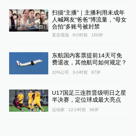
扫描“主播”｜主播利用未成年
人喊网友“爸爸”博流量，“母女
合拍”多账号被封禁
1
直击现场
9小时前
150
评
东航国内客票提前14天可免
费退改，其他航司如何规定？
10%公司
3小时前
87
评
U17国足三连胜晋级明日之星
半决赛，定位球成最大亮点
运动家
12小时前
56
评