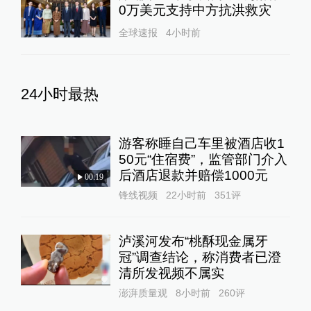
0万美元支持中方抗洪救灾
全球速报
4小时前
24小时最热
游客称睡自己车里被酒店收1
50元“住宿费”，监管部门介入
后酒店退款并赔偿1000元
00:19
锋线视频
22小时前
351
评
泸溪河发布“桃酥现金属牙
冠”调查结论，称消费者已澄
清所发视频不属实
澎湃质量观
8小时前
260
评