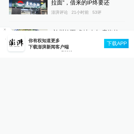
拉面”，借来的IP终要还
澎湃评论
21小时前
53
评
“兰州拉面”多地改名“青海拉
“流
面”？青海省拉面产业行业协
你有权知道更多
下载APP
会：青海人开的店自愿报名，
下载澎湃新闻客户端
01:16
不用交钱
锋线视频
23小时前
78
评
人民锐评：用“Token”还是“词
元”，事关科技话语权
舆论场
23小时前
103
评