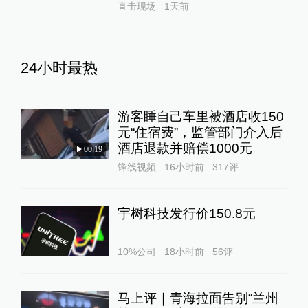
直击现场
1天前
24小时最热
游客睡自己车里被酒店收150
元“住宿费”，监管部门介入后
酒店退款并赔偿1000元
00:19
锋线视频
16小时前
317
评
宇树科技发行价150.8元
10%公司
18小时前
56
评
马上评｜青海拉面告别“兰州