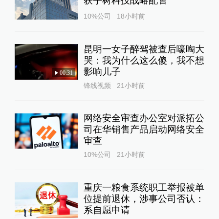
获宇树科技战略配售
10%公司
18小时前
昆明一女子醉驾被查后嚎啕大
哭：我为什么这么傻，我不想
影响儿子
00:31
锋线视频
21小时前
网络安全审查办公室对派拓公
司在华销售产品启动网络安全
审查
10%公司
21小时前
重庆一粮食系统职工举报被单
位提前退休，涉事公司否认：
系自愿申请