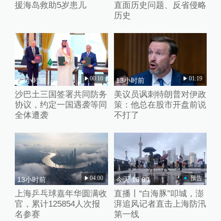
援海岛救助5岁患儿
直面历史问题、反省侵略
历史
00:10
01:19
13小时前
13小时前
沙巴土三国签署共同防务
美议员讽刺特朗普对伊政
协议，约定一国遇袭等同
策：他总在股市开盘前说
全体遭袭
不打了
04:00
预告
13小时前
今天 16:00
上海乒乓球嘉年华圆满收
直播丨“白海豚”叩城，澎
官，累计125854人次报
湃追风记者直击上海防汛
名参赛
第一线