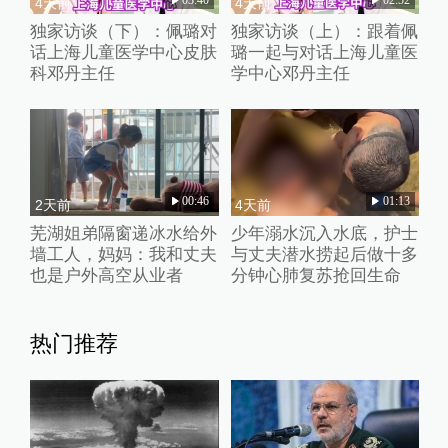
4天前
4天前
独家访谈（下）：佩璐对
独家访谈（上）：跟着佩
话上海儿童医学中心皮肤
璐一起与对话上海儿童医
科邓丹主任
学中心邓丹主任
00:46
01:13
2天前
4天前
芜湖姐弟隔窗递冰水给外
少年溺水沉入水底，护士
墙工人，妈妈：我和丈夫
与丈夫潜水捞起后做十多
也是户外高空从业者
分钟心肺复苏抢回生命
热门推荐