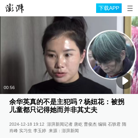
下载APP
00:56
余华英真的不是主犯吗？杨妞花：被拐
儿童都只记得她而并非其丈夫
2024-12-18 19:12
澎湃新闻记者 唐屹 曹俊杰 编辑 石轶君 隋
肖峰 实习生 李玉婷
来源：
澎湃新闻