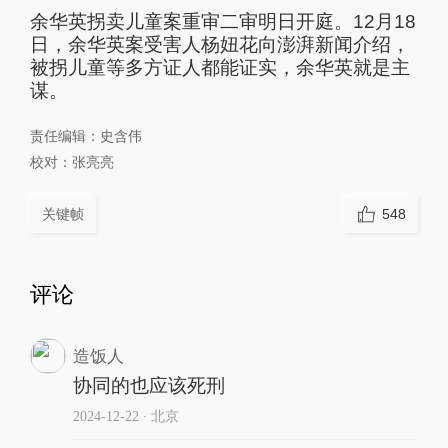
余华英拐卖儿童案重审二审明日开庭。12月18
日，余华英案受害人杨妞花向澎湃新闻介绍，
被拐儿童等多方证人都能证实，余华英就是主
谋。
责任编辑：
史含伟
校对：
张亮亮
关键帧
548
评论
造饭人
协同的也应该死刑
2024-12-22
∙ 北京