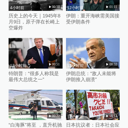
00:50
01:11
4小时前
12小时前
历史上的今天｜1945年8
伊朗：重开海峡需美国接
月9日，原子弹在长崎上
受伊朗条件
空爆炸
00:51
00:32
12小时前
12小时前
特朗普：“很多人称我是
伊朗总统：“敌人未能将
最伟大总统之一”
伊朗推入崩溃”
00:22
01:14
15小时前
12小时前
“白海豚”将至 ，直升机驰
日本抗议者：日本社会应