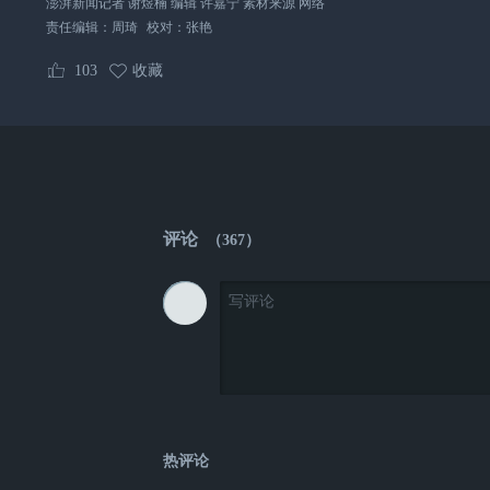
澎湃新闻记者 谢煜楠 编辑 许嘉宁 素材来源 网络
责任编辑：
周琦
校对：
张艳
103
收藏
评论
（
367
）
热评论