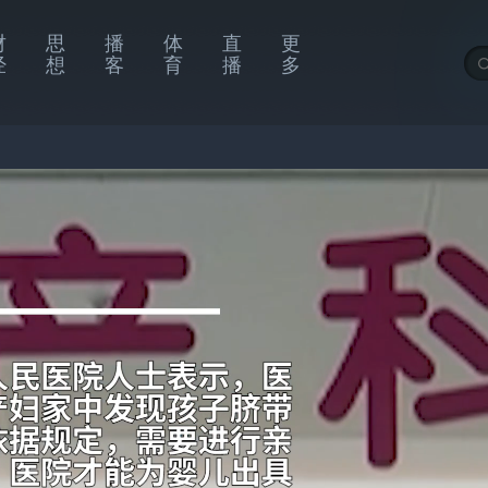
财
思
播
体
直
更
经
想
客
育
播
多