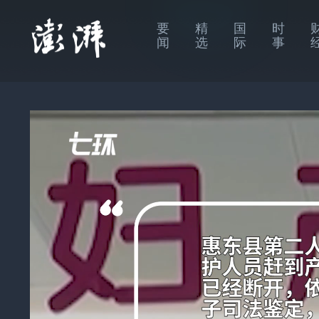
要
精
国
时
闻
选
际
事