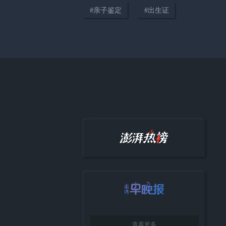
#
亲子鉴定
#
出生证
01:08
救命之恩十八载念念不忘，早产
女孩带录取通知书，回医院感谢
当年医生
查看更多