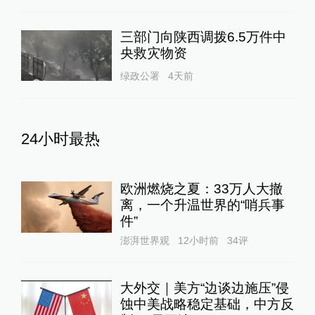
三部门向陕西调拨6.5万件中
央救灾物资
绿政公署
4天前
24小时最热
欧洲燃烧之夏：33万人大撤
离，一个升温世界的“哨兵事
件”
澎湃世界观
12小时前
34
评
大外交｜美方“边谈边施压”侵
蚀中美战略稳定基础，中方反