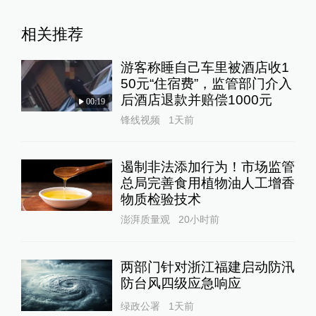
相关推荐
游客称睡自己车里被酒店收1
50元“住宿费”，监管部门介入
后酒店退款并赔偿1000元
00:19
锋线视频
1天前
遏制非法添加行为！市场监管
总局完善食用植物油人工增香
物质检验技术
澎湃质量观
20小时前
两部门针对浙江福建启动防汛
防台风四级应急响应
绿政公署
1天前