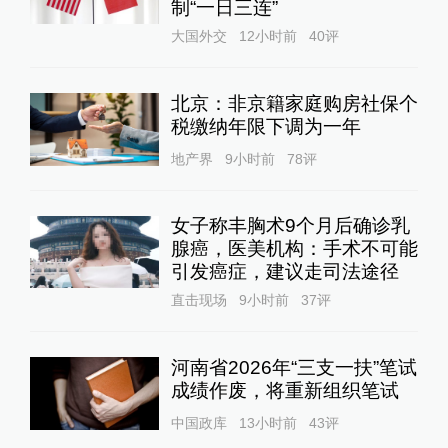
制“一日三连”
大国外交
12小时前
40
评
北京：非京籍家庭购房社保个
税缴纳年限下调为一年
地产界
9小时前
78
评
女子称丰胸术9个月后确诊乳
腺癌，医美机构：手术不可能
引发癌症，建议走司法途径
直击现场
9小时前
37
评
河南省2026年“三支一扶”笔试
成绩作废，将重新组织笔试
中国政库
13小时前
43
评